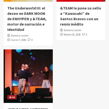
The Underworld III: el
&TEAM le pone su sello
deseo en DARK MOON
a “Kawasaki” de
de ENHYPEN y &TEAM,
Santos Bravos con un
motor de narración e
remix inédito
identidad
Demona Lauren
febrero 20, 2026
0
Demona Lauren
marzo 7, 2026
0
Jpop