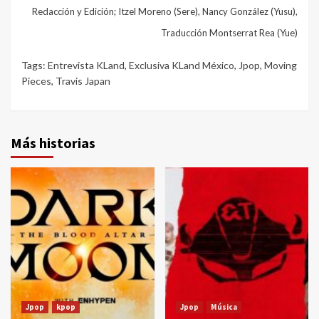
Redacción y Edición; Itzel Moreno (Sere), Nancy González (Yusu),
Traducción Montserrat Rea (Yue)
Tags:
Entrevista KLand
,
Exclusiva KLand México
,
Jpop
,
Moving
Pieces
,
Travis Japan
Más historias
Jpop
kpop
Jpop
Música