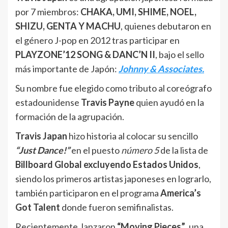
por 7 miembros:
CHAKA, UMI, SHIME, NOEL,
SHIZU, GENTA Y MACHU
, quienes debutaron en
el género J-pop en 2012 tras participar en
PLAYZONE’12 SONG & DANC’N II
, bajo el sello
más importante de Japón:
Johnny & Associates.
Su nombre fue elegido como tributo al coreógrafo
estadounidense
Travis Payne
quien ayudó en la
formación de la agrupación.
Travis Japan
hizo historia al colocar su sencillo
“Just Dance!”
en el puesto
número 5
de la lista de
Billboard Global excluyendo Estados Unidos
,
siendo los primeros artistas japoneses en lograrlo,
también participaron en el programa
America’s
Got Talent
donde fueron semifinalistas.
Recientemente, lanzaron
“Moving Pieces”
, una