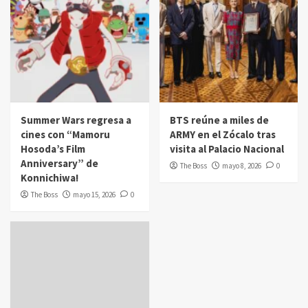
Summer Wars regresa a
BTS reúne a miles de
cines con “Mamoru
ARMY en el Zócalo tras
Hosoda’s Film
visita al Palacio Nacional
Anniversary” de
The Boss
mayo 8, 2026
0
Konnichiwa!
The Boss
mayo 15, 2026
0