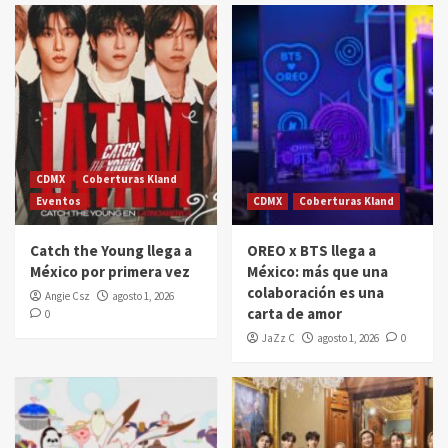
CDMX
Coberturas Kland
Eventos
CDMX
Coberturas Kland
Catch the Young llega a
OREO x BTS llega a
México por primera vez
México: más que una
colaboración es una
Angie Csz
agosto 1, 2026
carta de amor
0
JaZz C
agosto 1, 2026
0