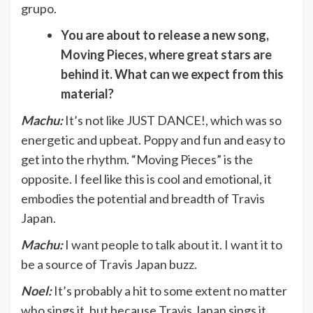
grupo.
You are about to release a new song,
Moving Pieces, where great stars are
behind it. What can we expect from this
material?
Machu:
It’s not like JUST DANCE!, which was so
energetic and upbeat. Poppy and fun and easy to
get into the rhythm. “Moving Pieces” is the
opposite. I feel like this is cool and emotional, it
embodies the potential and breadth of Travis
Japan.
Machu:
I want people to talk about it. I want it to
be a source of Travis Japan buzz.
Noel:
It’s probably a hit to some extent no matter
who sings it, but because Travis Japan sings it