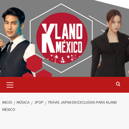
Saltar
al
contenido
Menú
primario
INICIO
MÚSICA
JPOP
TRAVIS JAPAN EN EXCLUSIVA PARA KLAND
MÉXICO