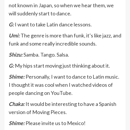
not known in Japan, so when we hear them, we
will suddenly start to dance.
G:
I want to take Latin dance lessons.
Umi:
The genre is more than funk, it’s like jazz, and
funk and some really incredible sounds.
Shizu:
Samba. Tango. Salsa.
G:
My hips start moving just thinking about it.
Shime:
Personally, I want to dance to Latin music.
I thought it was cool when I watched videos of
people dancing on YouTube.
Chaka:
It would be interesting to have a Spanish
version of Moving Pieces.
Shime:
Please invite us to Mexico!