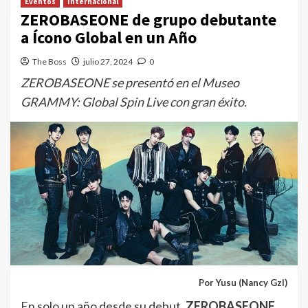
Eventos
Internacional
ZEROBASEONE de grupo debutante
a Ícono Global en un Año
The Boss
julio 27, 2024
0
ZEROBASEONE se presentó en el Museo
GRAMMY: Global Spin Live con gran éxito.
Por Yusu (Nancy Gzl)
En solo un año desde su debut,
ZEROBASEONE