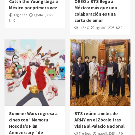
Catch the Young llega a
OREO x BTS llega a
México por primera vez
México: más que una
colaboración es una
Angie Csz
agosto 1, 2026
carta de amor
0
JaZz C
agosto 1, 2026
0
Summer Wars regresa a
BTS reúne a miles de
cines con “Mamoru
ARMY en el Zócalo tras
Hosoda’s Film
visita al Palacio Nacional
Anniversary” de
The Boss
mayo 8, 2026
0