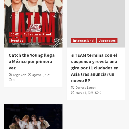
CDMX
Coberturas Kland
Eventos
Internacional
Japoneses
Catch the Young llega
&TEAM termina con el
a México por primera
suspenso y revela una
vez
gira por 11 ciudades en
Asia tras anunciar un
Angie Csz
agosto 1, 2026
nuevo EP
0
Demona Lauren
marzo 8, 2026
0