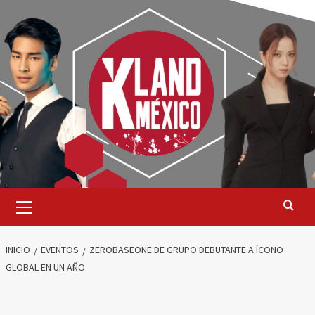
Saltar
al
contenido
Menú
primario
INICIO
EVENTOS
ZEROBASEONE DE GRUPO DEBUTANTE A ÍCONO
GLOBAL EN UN AÑO