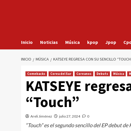
Inicio
Noticias
Música
kpop
Jpop
Cp
INICIO
MÚSICA
KATSEYE REGRESA CON SU SENCILLO “TOUCH
Comebacks
Corea del Sur
Coreanos
Debuts
Música
M
KATSEYE regresa 
“Touch”
Areli Jiménez
julio 27, 2024
0
“Touch” es el segundo sencillo del EP debut de K