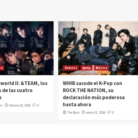
ca
Debuts
kpop
Música
world II: &TEAM, los
WHIB sacude el K-Pop con
 de las cuatro
ROCK THE NATION, su
s
declaración más poderosa
hasta ahora
en
febrero 10, 2026
0
The Boss
enero 31, 2026
0