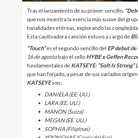
Tras el lanzamiento de su primer sencillo,
“Deb
que nos muestra la esencia más suave del grupo
tonalidades etéreas, explorando las complejidad
Esta cautivadora canción estuvo a cargo de
Bl
“Touch”
es el segundo sencillo del
EP debut d
16 de agosto
bajo el sello
HYBE x Geffen Recor
fundamentales de
KATSEYE: “Soft Is Strong” (
que han forjado, a pesar de sus variados orígen
KATSEYE
son:
DANIELA (EE. UU.)
LARA (EE. UU.)
MANON (Suiza)
MEGAN (EE. UU.)
SOPHIA (Filipinas)
YOONCHAE (Corea del Sur)