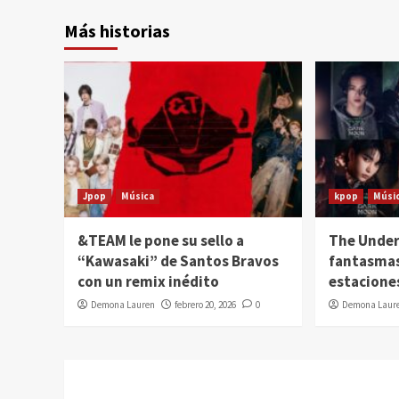
Más historias
Jpop
Música
kpop
Músi
&TEAM le pone su sello a
The Under
“Kawasaki” de Santos Bravos
fantasmas
con un remix inédito
estacione
Demona Lauren
febrero 20, 2026
0
Demona Laur