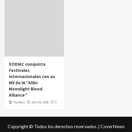
XODIAC conquista
festivales
internacionales con su
MV de IA “Alibi:
Moonlight Blood
Alliance”
The Boss
abril 24, 2026
0
Copyright © Todos los derechos reservados.
|
CoverNews