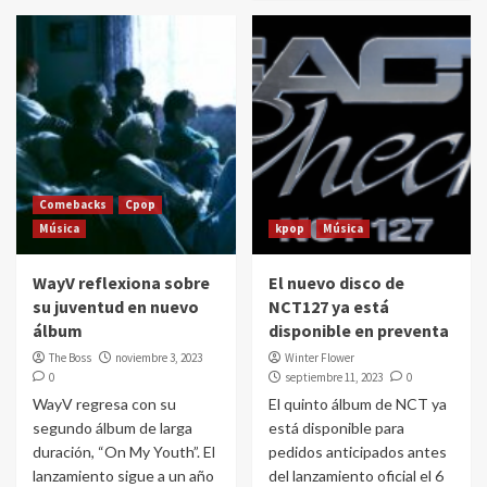
Comebacks
Cpop
Música
kpop
Música
WayV reflexiona sobre
El nuevo disco de
su juventud en nuevo
NCT127 ya está
álbum
disponible en preventa
The Boss
noviembre 3, 2023
Winter Flower
0
septiembre 11, 2023
0
WayV regresa con su
El quinto álbum de NCT ya
segundo álbum de larga
está disponible para
duración, “On My Youth”. El
pedidos anticipados antes
lanzamiento sigue a un año
del lanzamiento oficial el 6