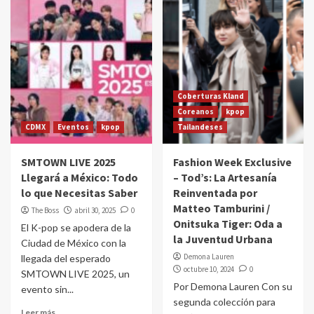
Coberturas Kland
Coreanos
kpop
CDMX
Eventos
kpop
Tailandeses
SMTOWN LIVE 2025
Fashion Week Exclusive
Llegará a México: Todo
– Tod’s: La Artesanía
lo que Necesitas Saber
Reinventada por
Matteo Tamburini /
The Boss
abril 30, 2025
0
Onitsuka Tiger: Oda a
El K-pop se apodera de la
la Juventud Urbana
Ciudad de México con la
Demona Lauren
llegada del esperado
octubre 10, 2024
0
SMTOWN LIVE 2025, un
Por Demona Lauren Con su
evento sin...
segunda colección para
Leer más