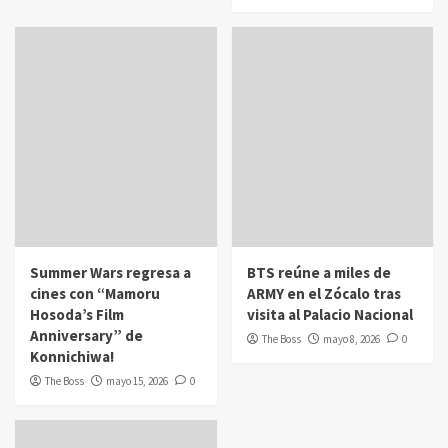
Summer Wars regresa a
BTS reúne a miles de
cines con “Mamoru
ARMY en el Zócalo tras
Hosoda’s Film
visita al Palacio Nacional
Anniversary” de
The Boss
mayo 8, 2026
0
Konnichiwa!
The Boss
mayo 15, 2026
0