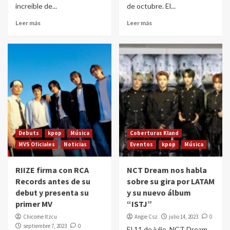
increíble de...
de octubre. El...
Leer más
Leer más
Debuts
kpop
Música
Coberturas Kland
MVS Oficiales
Noticias
Eventos
kpop
Música
RIIZE firma con RCA
NCT Dream nos habla
Records antes de su
sobre su gira por LATAM
debut y presenta su
y su nuevo álbum
primer MV
“ISTJ”
Chicome Itzcu
Angie Csz
julio 14, 2023
0
septiembre 7, 2023
0
El 11 de julio, NCT Dream