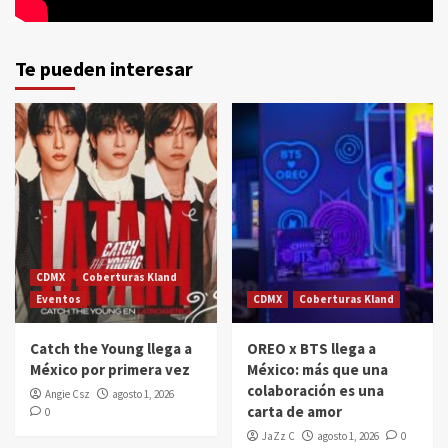
Te pueden interesar
CDMX
Coberturas Kland
Eventos
CDMX
Coberturas Kland
Catch the Young llega a
OREO x BTS llega a
México por primera vez
México: más que una
colaboración es una
Angie Csz
agosto 1, 2026
carta de amor
0
JaZz C
agosto 1, 2026
0