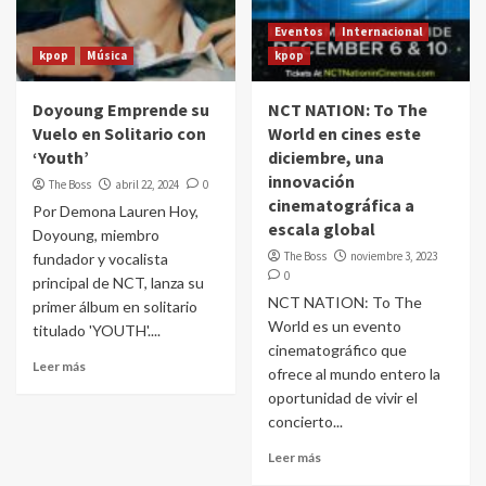
Eventos
Internacional
kpop
Música
kpop
Doyoung Emprende su
NCT NATION: To The
Vuelo en Solitario con
World en cines este
‘Youth’
diciembre, una
innovación
The Boss
abril 22, 2024
0
cinematográfica a
Por Demona Lauren Hoy,
escala global
Doyoung, miembro
The Boss
noviembre 3, 2023
fundador y vocalista
0
principal de NCT, lanza su
NCT NATION: To The
primer álbum en solitario
World es un evento
titulado 'YOUTH'....
cinematográfico que
Leer más
ofrece al mundo entero la
oportunidad de vivir el
concierto...
Leer más