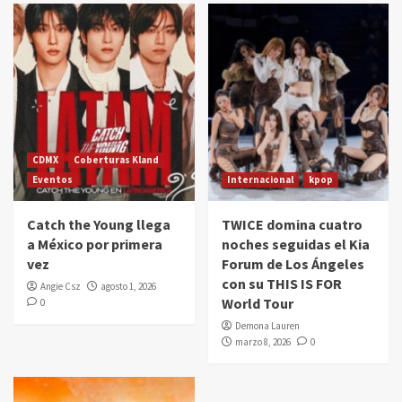
CDMX
Coberturas Kland
Eventos
Internacional
kpop
Catch the Young llega
TWICE domina cuatro
a México por primera
noches seguidas el Kia
vez
Forum de Los Ángeles
con su THIS IS FOR
Angie Csz
agosto 1, 2026
World Tour
0
Demona Lauren
marzo 8, 2026
0