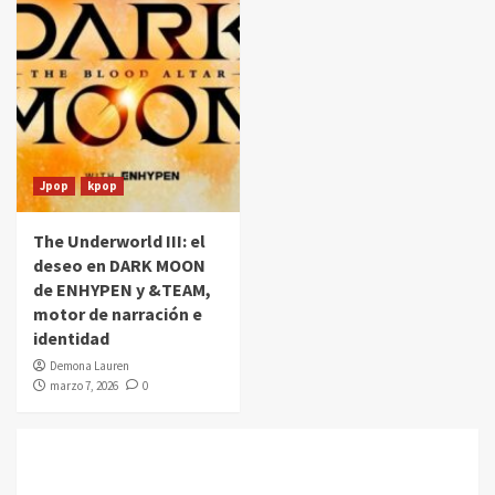
Jpop
kpop
The Underworld III: el
deseo en DARK MOON
de ENHYPEN y &TEAM,
motor de narración e
identidad
Demona Lauren
marzo 7, 2026
0