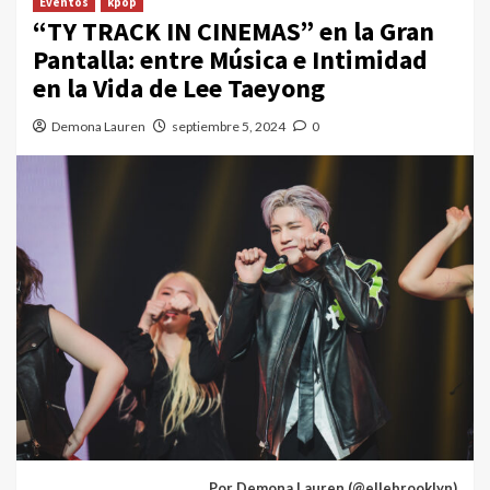
Eventos
kpop
“TY TRACK IN CINEMAS” en la Gran
Pantalla: entre Música e Intimidad
en la Vida de Lee Taeyong
Demona Lauren
septiembre 5, 2024
0
Por Demona Lauren (@ellebrooklyn)