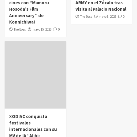
cines con “Mamoru
ARMY en el Zócalo tras
Hosoda’s Film
visita al Palacio Nacional
Anniversary” de
The Boss
mayo 8, 2026
0
Konnichiwa!
The Boss
mayo 15, 2026
0
XODIAC conquista
festivales
internacionales con su
MV de IA “Alibi: