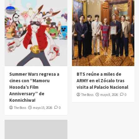
Summer Wars regresa a
BTS reúne a miles de
cines con “Mamoru
ARMY en el Zócalo tras
Hosoda’s Film
visita al Palacio Nacional
Anniversary” de
The Boss
mayo 8, 2026
0
Konnichiwa!
The Boss
mayo 15, 2026
0