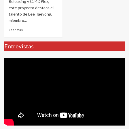
Releasing y CJ 4DPlex,
este proyecto destaca el
talento de Lee Taeyong,
miembro...
Leer más
Entrevistas