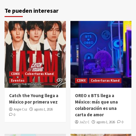
Te pueden interesar
CDMX
Coberturas Kland
Eventos
CDMX
Coberturas Kland
Catch the Young llega a
OREO x BTS llega a
México por primera vez
México: más que una
colaboración es una
Angie Csz
agosto 1, 2026
carta de amor
0
JaZz C
agosto 1, 2026
0