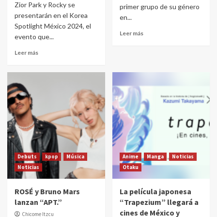
Zior Park y Rocky se
primer grupo de su género
presentarán en el Korea
en...
Spotlight México 2024, el
Leer más
evento que...
Leer más
Debuts
kpop
Música
Anime
Manga
Noticias
Noticias
Otaku
ROSÉ y Bruno Mars
La película japonesa
lanzan “APT.”
“Trapezium” llegará a
cines de México y
Chicome Itzcu