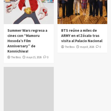
Summer Wars regresa a
BTS reúne a miles de
cines con “Mamoru
ARMY en el Zócalo tras
Hosoda’s Film
visita al Palacio Nacional
Anniversary” de
The Boss
mayo 8, 2026
0
Konnichiwa!
The Boss
mayo 15, 2026
0