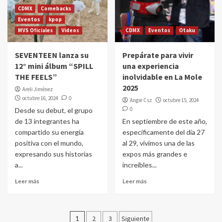
CDMX
Comebacks
Eventos
kpop
MVS Oficiales
Videos
CDMX
Eventos
Otaku
SEVENTEEN lanza su
Prepárate para vivir
12° mini álbum “SPILL
una experiencia
THE FEELS”
inolvidable en La Mole
2025
Areli Jiménez
octubre 16, 2024
0
Angie Csz
octubre 15, 2024
0
Desde su debut, el grupo
de 13 integrantes ha
En septiembre de este año,
compartido su energía
específicamente del día 27
positiva con el mundo,
al 29, vivimos una de las
expresando sus historias
expos más grandes e
a...
increíbles...
Leer más
Leer más
Paginación
1
2
3
Siguiente