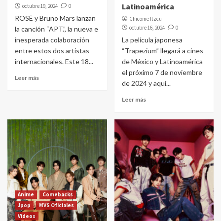
Latinoamérica
octubre 19, 2024
0
ROSÉ y Bruno Mars lanzan
Chicome Itzcu
octubre 16, 2024
0
la canción “APT.”, la nueva e
inesperada colaboración
La película japonesa
entre estos dos artistas
“Trapezium” llegará a cines
internacionales. Este 18...
de México y Latinoamérica
el próximo 7 de noviembre
Leer más
de 2024 y aquí...
Leer más
Anime
Comebacks
Jpop
MVS Oficiales
Videos