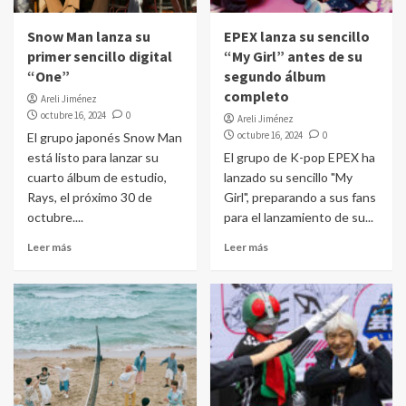
Snow Man lanza su
EPEX lanza su sencillo
primer sencillo digital
“My Girl” antes de su
“One”
segundo álbum
completo
Areli Jiménez
octubre 16, 2024
0
Areli Jiménez
octubre 16, 2024
0
El grupo japonés Snow Man
está listo para lanzar su
El grupo de K-pop EPEX ha
cuarto álbum de estudio,
lanzado su sencillo "My
Rays, el próximo 30 de
Girl", preparando a sus fans
octubre....
para el lanzamiento de su...
Leer más
Leer más