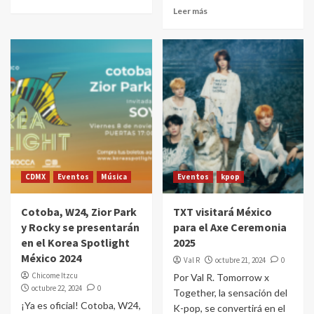
Leer más
CDMX
Eventos
Música
Eventos
kpop
Cotoba, W24, Zior Park
TXT visitará México
y Rocky se presentarán
para el Axe Ceremonia
en el Korea Spotlight
2025
México 2024
Val R
octubre 21, 2024
0
Chicome Itzcu
Por Val R. Tomorrow x
octubre 22, 2024
0
Together, la sensación del
¡Ya es oficial! Cotoba, W24,
K-pop, se convertirá en el