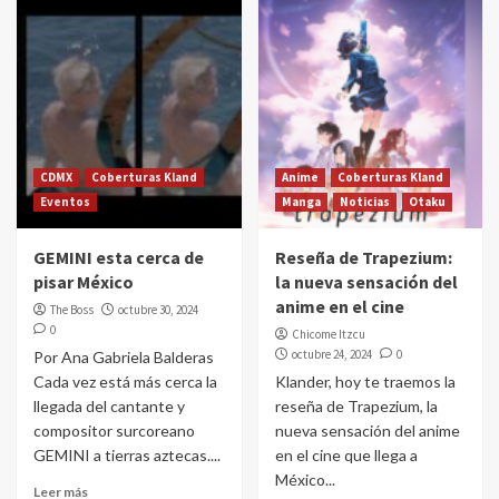
CDMX
Coberturas Kland
Anime
Coberturas Kland
Eventos
Manga
Noticias
Otaku
GEMINI esta cerca de
Reseña de Trapezium:
pisar México
la nueva sensación del
anime en el cine
The Boss
octubre 30, 2024
0
Chicome Itzcu
octubre 24, 2024
0
Por Ana Gabriela Balderas
Cada vez está más cerca la
Klander, hoy te traemos la
llegada del cantante y
reseña de Trapezium, la
compositor surcoreano
nueva sensación del anime
GEMINI a tierras aztecas....
en el cine que llega a
México...
Leer más