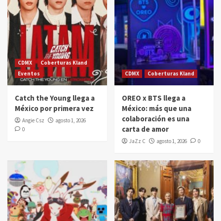
CDMX
Coberturas Kland
Eventos
CDMX
Coberturas Kland
Catch the Young llega a
OREO x BTS llega a
México por primera vez
México: más que una
colaboración es una
Angie Csz
agosto 1, 2026
carta de amor
0
JaZz C
agosto 1, 2026
0