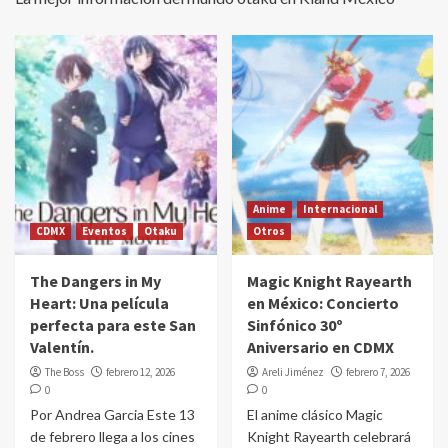
Anime
Internacional
CDMX
Eventos
Otaku
Otros
The Dangers in My
Magic Knight Rayearth
Heart: Una película
en México: Concierto
perfecta para este San
Sinfónico 30º
Valentín.
Aniversario en CDMX
The Boss
febrero 12, 2026
Areli Jiménez
febrero 7, 2026
0
0
Por Andrea Garcia Este 13
El anime clásico Magic
de febrero llega a los cines
Knight Rayearth celebrará