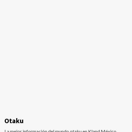
Otaku
La mejor información del mundo otaku en Kland México