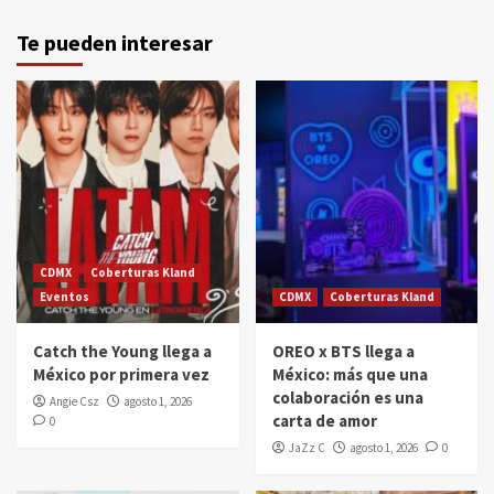
Te pueden interesar
CDMX
Coberturas Kland
Eventos
CDMX
Coberturas Kland
Catch the Young llega a
OREO x BTS llega a
México por primera vez
México: más que una
colaboración es una
Angie Csz
agosto 1, 2026
carta de amor
0
JaZz C
agosto 1, 2026
0