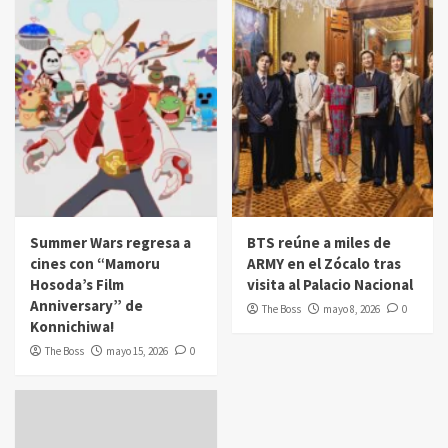
Summer Wars regresa a
BTS reúne a miles de
cines con “Mamoru
ARMY en el Zócalo tras
Hosoda’s Film
visita al Palacio Nacional
Anniversary” de
The Boss
mayo 8, 2026
0
Konnichiwa!
The Boss
mayo 15, 2026
0