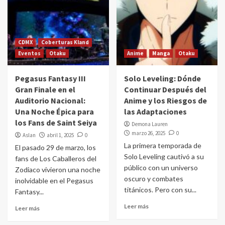
CDMX
Coberturas Kland
Eventos
Otaku
Anime
Manga
Otaku
Pegasus Fantasy III
Solo Leveling: Dónde
Gran Finale en el
Continuar Después del
Auditorio Nacional:
Anime y los Riesgos de
Una Noche Épica para
las Adaptaciones
los Fans de Saint Seiya
Demona Lauren
marzo 26, 2025
0
Aslan
abril 1, 2025
0
La primera temporada de
El pasado 29 de marzo, los
Solo Leveling cautivó a su
fans de Los Caballeros del
público con un universo
Zodiaco vivieron una noche
oscuro y combates
inolvidable en el Pegasus
titánicos. Pero con su...
Fantasy...
Leer más
Leer más