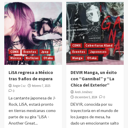
CDMX
Coberturas Kland
CDMX
Eventos
Jpop
Eventos
Japoneses
Música
Noticias
Otaku
Manga
Otaku
LiSA regresa a México
DEVIR Manga, un éxito
tras 9 años de espera
con “Gannibal” y “La
Chica del Exterior”
Angie Csz
febrero 7, 2025
0
Areli Jiménez
diciembre 5, 2024
0
La cantante japonesa de J-
Rock, LiSA, estará pronto
DEVIR, conocida por su
en tierras mexicanas como
trayectoria en el mundo de
parte de su gira “LiSA -
los juegos de mesa, ha
Another Great...
dado un emocionante salto