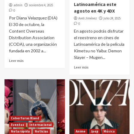
Latinoamérica este
admin
noviembre 4, 2025
agosto en 4K y 4DX
0
Por Diana Velazquez (DIA)
Areli Jiménez
julio 24, 2025
0
El 30 de octubre, la
Content Overseas
En agosto podrás disfrutar
Distribution Association
el reestreno en cines de
(CODA), una organización
Latinoamérica de la película
fundada en 2002 a...
Kimetsu no Yaiba: Demon
Slayer – Mugen...
Leer más
Leer más
Coberturas Kland
Eventos
Internacional
Nota rápida
Noticias
Anime
Jpop
Música