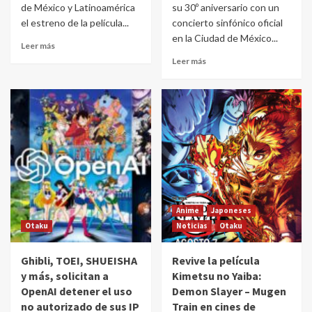
de México y Latinoamérica
su 30º aniversario con un
el estreno de la película...
concierto sinfónico oficial
en la Ciudad de México...
Leer más
Leer más
Anime
Japoneses
Otaku
Noticias
Otaku
Ghibli, TOEI, SHUEISHA
Revive la película
y más, solicitan a
Kimetsu no Yaiba:
OpenAI detener el uso
Demon Slayer – Mugen
no autorizado de sus IP
Train en cines de