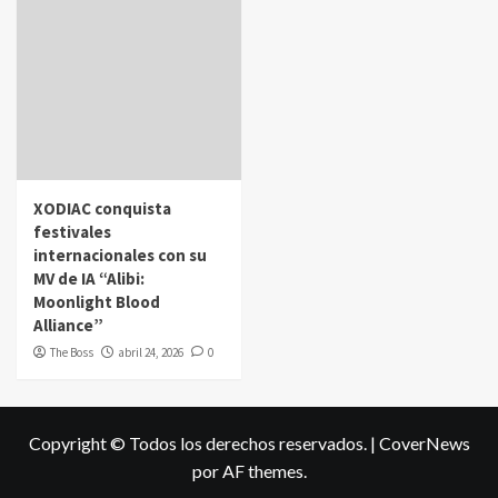
XODIAC conquista
festivales
internacionales con su
MV de IA “Alibi:
Moonlight Blood
Alliance”
The Boss
abril 24, 2026
0
Copyright © Todos los derechos reservados.
|
CoverNews
por AF themes.