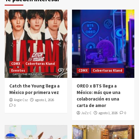
CDMX
Coberturas Kland
Eventos
CDMX
Coberturas Kland
Catch the Young llega a
OREO x BTS llega a
México por primera vez
México: más que una
colaboración es una
Angie Csz
agosto 1, 2026
carta de amor
0
JaZz C
agosto 1, 2026
0