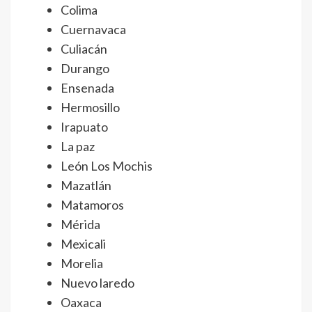
Colima
Cuernavaca
Culiacán
Durango
Ensenada
Hermosillo
Irapuato
La paz
León Los Mochis
Mazatlán
Matamoros
Mérida
Mexicali
Morelia
Nuevo laredo
Oaxaca