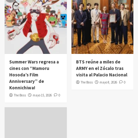
Summer Wars regresa a
BTS reúne a miles de
cines con “Mamoru
ARMY en el Zócalo tras
Hosoda’s Film
visita al Palacio Nacional
Anniversary” de
The Boss
mayo 8, 2026
0
Konnichiwa!
The Boss
mayo 15, 2026
0