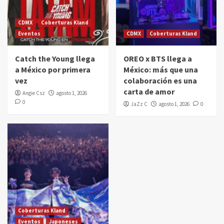
CDMX
Coberturas Kland
Eventos
CDMX
Coberturas Kland
Catch the Young llega
OREO x BTS llega a
a México por primera
México: más que una
vez
colaboración es una
carta de amor
Angie Csz
agosto 1, 2026
0
JaZz C
agosto 1, 2026
0
Coberturas Kland
Eventos
Japoneses