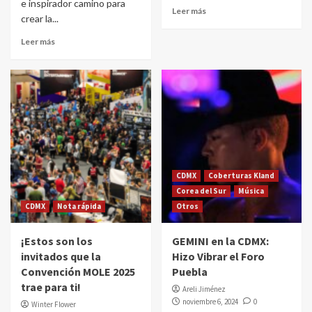
e inspirador camino para
Leer más
crear la...
Leer más
CDMX
Coberturas Kland
Corea del Sur
Música
CDMX
Nota rápida
Otros
¡Estos son los
GEMINI en la CDMX:
invitados que la
Hizo Vibrar el Foro
Convención MOLE 2025
Puebla
trae para ti!
Areli Jiménez
noviembre 6, 2024
0
Winter Flower