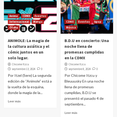
Anime
CDMX
Eventos
Internacional
Manga
CDMX
Eventos
kpop
Otaku
Música
ANIMOLE: La magia de
B.D.U en concierto: Una
la cultura asiática y el
noche llena de
cómic juntos en un
promesas cumplidas
solo lugar.
en la CDMX
Chicome Itzcu
Chicome Itzcu
septiembre 13, 2024
0
septiembre 8, 2024
0
Por Itzel (Sere) La segunda
Por Chicome Itzcu y
edición de “Animole” está a
Bleuuusky En una noche
la vuelta de la esquina,
llena de promesas
donde la magia de la...
cumplidas, B.D.U se
presentó el pasado 4 de
Leer más
septiembre...
Leer más