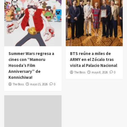
Summer Wars regresa a
BTS reúne a miles de
cines con “Mamoru
ARMY en el Zócalo tras
Hosoda’s Film
visita al Palacio Nacional
Anniversary” de
The Boss
mayo 8, 2026
0
Konnichiwa!
The Boss
mayo 15, 2026
0