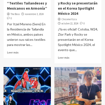
“Textiles Tailandeses y
y Rocky se presentarán
Mexicanos en Armonía”
en el Korea Spotlight
México 2024
The Boss
noviembre 3, 2024
0
Chicome Itzcu
octubre 22, 2024
0
Por Itzel Moreno (Sere) En
la Residencia de Tailandia
¡Ya es oficial! Cotoba, W24,
en México, ambos países
Zior Park y Rocky se
unieron sus raíces textiles
presentarán en el Korea
para mostrar las...
Spotlight México 2024, el
evento que...
Leer más
Leer más