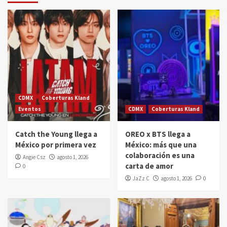
CDMX
Coberturas Kland
Eventos
CDMX
Coberturas Kland
Catch the Young llega a
OREO x BTS llega a
México por primera vez
México: más que una
colaboración es una
Angie Csz
agosto 1, 2026
carta de amor
0
JaZz C
agosto 1, 2026
0