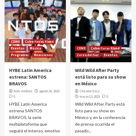
CDMX
Coberturas Kland
Eventos
Música
CDMX
Coberturas Kland
Programas
Reacciones
Corea del Sur
Eventos
HYBE Latin America
Wild Wild After Party
estrena: SANTOS
está listo para su show
BRAVOS
en México
Areli Jiménez
agosto 16, 2025
Chicome Itzcu
0
marzo 13, 2025
0
HYBE Latin America
Wild Wild After Party está
estrena SANTOS
listo para su show en
BRAVOS, la serie
México y, en la conferencia
multiplataforma que
de prensa ocurrida el
seguirá el intenso, emotivo
pasado...