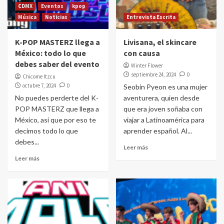
CDMX
Eventos
kpop
Música
Noticias
Entrevista Escrita
K-POP MASTERZ llega a
Livisana, el skincare
México: todo lo que
con causa
debes saber del evento
Winter Flower
septiembre 24, 2024
0
Chicome Itzcu
octubre 7, 2024
0
Seobin Pyeon es una mujer
No puedes perderte del K-
aventurera, quien desde
POP MASTERZ que llega a
que era joven soñaba con
México, así que por eso te
viajar a Latinoamérica para
decimos todo lo que
aprender español. Al...
debes...
Leer más
Leer más