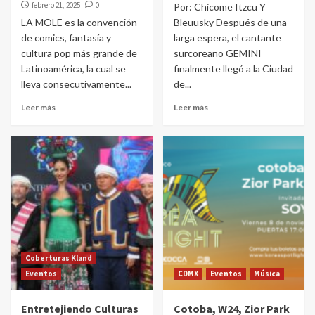
febrero 21, 2025
0
Por: Chicome Itzcu Y
LA MOLE es la convención
Bleuusky Después de una
de comics, fantasía y
larga espera, el cantante
cultura pop más grande de
surcoreano GEMINI
Latinoamérica, la cual se
finalmente llegó a la Ciudad
lleva consecutivamente...
de...
Leer más
Leer más
Coberturas Kland
Eventos
CDMX
Eventos
Música
Entretejiendo Culturas
Cotoba, W24, Zior Park