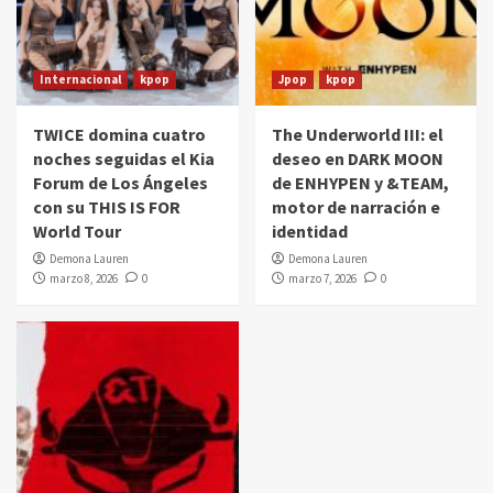
Internacional
kpop
Jpop
kpop
TWICE domina cuatro
The Underworld III: el
noches seguidas el Kia
deseo en DARK MOON
Forum de Los Ángeles
de ENHYPEN y &TEAM,
con su THIS IS FOR
motor de narración e
World Tour
identidad
Demona Lauren
Demona Lauren
marzo 8, 2026
0
marzo 7, 2026
0