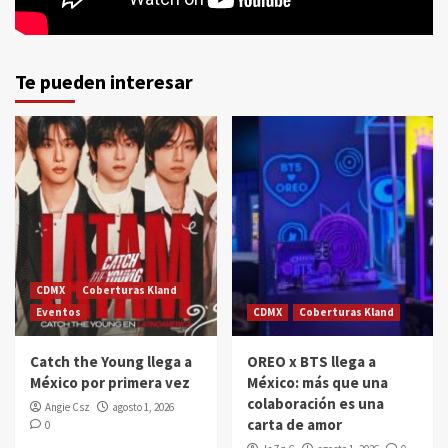
Te pueden interesar
CDMX
Coberturas Kland
Eventos
CDMX
Coberturas Kland
Catch the Young llega a
OREO x BTS llega a
México por primera vez
México: más que una
colaboración es una
Angie Csz
agosto 1, 2026
carta de amor
0