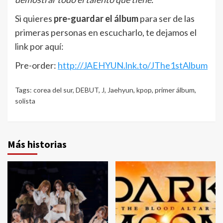
Si quieres
pre-guardar el álbum
para ser de las
primeras personas en escucharlo, te dejamos el
link por aquí:
Pre-order:
http://JAEHYUN.lnk.to/JThe1stAlbum
Tags:
corea del sur
,
DEBUT
,
J
,
Jaehyun
,
kpop
,
primer álbum
,
solista
Más historias