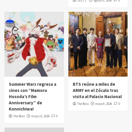
JaZz C
agosto 1, 2026
0
Summer Wars regresa a
BTS reúne a miles de
cines con “Mamoru
ARMY en el Zócalo tras
Hosoda’s Film
visita al Palacio Nacional
Anniversary” de
The Boss
mayo 8, 2026
0
Konnichiwa!
The Boss
mayo 15, 2026
0