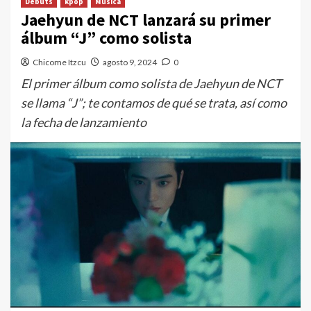
Debuts
kpop
Música
Jaehyun de NCT lanzará su primer
álbum “J” como solista
Chicome Itzcu
agosto 9, 2024
0
El primer álbum como solista de Jaehyun de NCT
se llama “J”; te contamos de qué se trata, así como
la fecha de lanzamiento