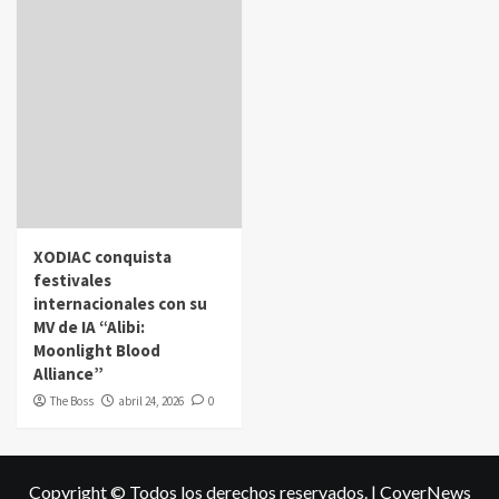
XODIAC conquista
festivales
internacionales con su
MV de IA “Alibi:
Moonlight Blood
Alliance”
The Boss
abril 24, 2026
0
Copyright © Todos los derechos reservados.
|
CoverNews