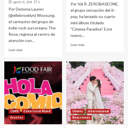
agosto 31, 2024
0
Por Val R. ZEROBASEONE,
Por Demona Lauren
el grupo sensación del K-
(@ellebrooklyn) Woosung,
pop, ha lanzado su cuarto
el cantautor del grupo de
mini álbum titulado
indie-rock surcoreano The
"Cinema Paradise". Este
Rose, regresa al centro de
nuevo...
atención con...
Leer más
Leer más
CDMX
Coberturas Kland
Chinos
Internacional
Eventos
Reacciones