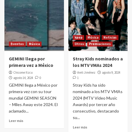
kpop
Música
Noticias
Eventos
Música
Otros
Premiaciones
GEMINI llega por
Stray Kids nominados a
primera vez a México
los MTV VMAs 2024
Chicome Itzcu
Areli Jiménez
agosto 9, 2024
agosto 14, 2024
0
1
GEMINI llega a México por
Stray Kids ha sido
primera vez con su tour
nominado a los MTV VMAs
mundial GEMINI SEASON
2024 (MTV Video Music
– Miles Away este 2024. El
Awards) por tercer año
aclamado...
consecutivo, destacando
su...
Leer más
Leer más