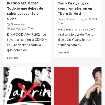
K-FOOD AFAIR 2024:
Tao y Xu Yiyang se
Todo lo que debes de
comprometieron en
saber del evento en
“Dare Or Not?”
CDMX
Areli Jiménez
agosto 27, 2024
0
Chicome Itzcu
agosto 28, 2024
0
Hace unas horas se volvió
El K-FOOD AFAIR 2024 se
viral un clip donde Tao le
llevará a cabo en la CDMX y
dice a Xu Yiyang lo que
aquí te decimos todo lo
significa para él...
que debes de...
Leer más
Leer más