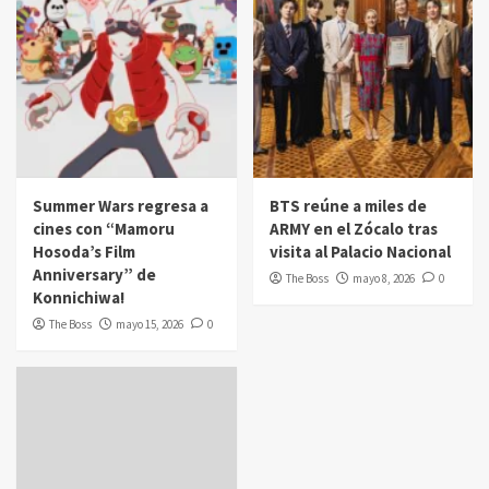
Summer Wars regresa a
BTS reúne a miles de
cines con “Mamoru
ARMY en el Zócalo tras
Hosoda’s Film
visita al Palacio Nacional
Anniversary” de
The Boss
mayo 8, 2026
0
Konnichiwa!
The Boss
mayo 15, 2026
0