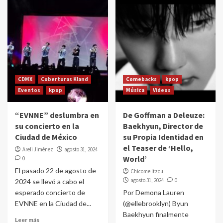
CDMX
Coberturas Kland
Comebacks
kpop
Eventos
kpop
Música
Videos
“EVNNE” deslumbra en
De Goffman a Deleuze:
su concierto en la
Baekhyun, Director de
Ciudad de México
su Propia Identidad en
el Teaser de ‘Hello,
Areli Jiménez
agosto 31, 2024
World’
0
El pasado 22 de agosto de
Chicome Itzcu
agosto 31, 2024
0
2024 se llevó a cabo el
esperado concierto de
Por Demona Lauren
EVNNE en la Ciudad de...
(@ellebrooklyn) Byun
Baekhyun finalmente
Leer más