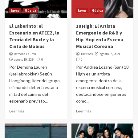
kpop
Música
kpop
Música
El Laberinto: el
18 High: El Artista
Escenario en ATEEZ, la
Emergente de R&B y
Teoría del Bucle y la
Hip-Hop en la Escena
Cinta de Möbius
Musical Coreana
Demona Lauren
The Boss
agosto 15, 2024
agosto 19, 2024
0
0
Por Demona Lauren
Por Andrea Lozano (San) 18
(@ellebrooklyn) Según
High es un artista
Hongjoong, líder del grupo,
emergente dentro de la
el ‘mundo’ debería estar a
escena musical coreana,
mitad del camino del
destacándose en géneros
escenario previsto...
como...
Leer más
Leer más