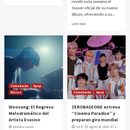
reveló esta semana el
teaser oficial de su nuevo
álbum, ofreciendo a su...
Leer más
Comebacks
kpop
Música
Comebacks
kpop
Woosung: El Regreso
ZEROBASEONE estrena
Melodramático del
“Cinema Paradise” y
Artista Evasivo
preparan gira mundial
Demona Lauren
Val R
agosto 28, 2024
0