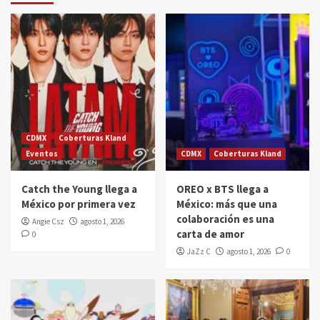
CDMX
Coberturas Kland
Eventos
CDMX
Coberturas Kland
Catch the Young llega a
OREO x BTS llega a
México por primera vez
México: más que una
colaboración es una
Angie Csz
agosto 1, 2026
carta de amor
0
JaZz C
agosto 1, 2026
0