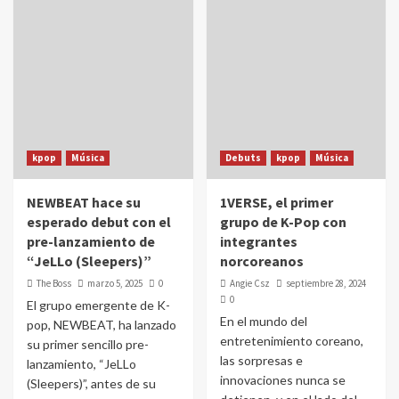
kpop
Música
Debuts
kpop
Música
NEWBEAT hace su
1VERSE, el primer
esperado debut con el
grupo de K-Pop con
pre-lanzamiento de
integrantes
“JeLLo (Sleepers)”
norcoreanos
The Boss
marzo 5, 2025
0
Angie Csz
septiembre 28, 2024
0
El grupo emergente de K-
En el mundo del
pop, NEWBEAT, ha lanzado
entretenimiento coreano,
su primer sencillo pre-
las sorpresas e
lanzamiento, “JeLLo
innovaciones nunca se
(Sleepers)”, antes de su