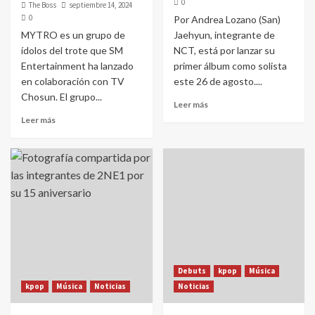
0
The Boss
septiembre 14, 2024
0
Por Andrea Lozano (San)
MYTRO es un grupo de
Jaehyun, integrante de
ídolos del trote que SM
NCT, está por lanzar su
Entertainment ha lanzado
primer álbum como solista
en colaboración con TV
este 26 de agosto....
Chosun. El grupo...
Leer más
Leer más
Debuts
kpop
Música
kpop
Música
Noticias
Noticias