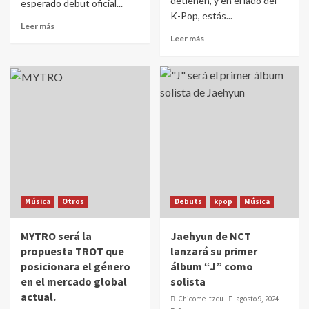
detienen, y en el lado del
esperado debut oficial...
K-Pop, estás...
Leer más
Leer más
Música
Otros
Debuts
kpop
Música
MYTRO será la
Jaehyun de NCT
propuesta TROT que
lanzará su primer
posicionara el género
álbum “J” como
en el mercado global
solista
actual.
Chicome Itzcu
agosto 9, 2024