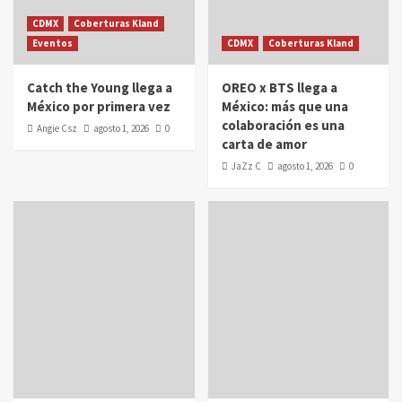
CDMX
Coberturas Kland
Eventos
CDMX
Coberturas Kland
Catch the Young llega a
OREO x BTS llega a
México por primera vez
México: más que una
colaboración es una
Angie Csz
agosto 1, 2026
0
carta de amor
JaZz C
agosto 1, 2026
0