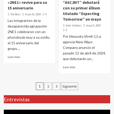
«2NE1» revive para su
“ASC2NT” debutará
15 aniversario
con su primer álbum
titulado “Expecting
The Boss
mayo 16, 2024
0
Tomorrow” en mayo
Las integrantes de la
Areli Jiménez
mayo 9, 2024
desaparecida agrupación
0
2NE1 celebraron con un
Por bleuusky (Areli J.) La
photobook muy a su estilo,
agencia New Ways
el 15 aniversario del
Company anuncio el
grupo....
pasado 12 de abril de 2024,
Leer más
que debutarán un...
Leer más
Paginación
1
2
3
Siguiente
de
Entrevistas
entradas