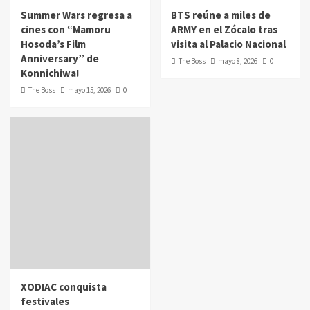
Summer Wars regresa a
BTS reúne a miles de
cines con “Mamoru
ARMY en el Zócalo tras
Hosoda’s Film
visita al Palacio Nacional
Anniversary” de
The Boss
mayo 8, 2026
0
Konnichiwa!
The Boss
mayo 15, 2026
0
XODIAC conquista
festivales