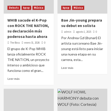
Debuts
kpop
Música
kpop
Música
WHIB sacude el K-Pop
Bae Jin-young prepara
con ROCK THE NATION,
su debut en solista
su declaración más
admin
agosto 1, 2025
0
poderosa hasta ahora
Por Andrea Gzl (ibynari) El
The Boss
enero 31, 2026
0
artista surcoreano Bae Jin-
El grupo de K-Pop WHIB
young está listo para iniciar
lanza oficialmente ROCK
una nueva etapa en su
THE NATION, un proyecto
carrera, esta...
intenso y ambicioso que
Leer más
funciona como el gran...
Leer más