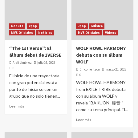
Debuts
kpop
Jpop
Música
MVS Oficiales
Noticias
MVS Oficiales
Videos
“The 1st Verse”: El
WOLF HOWL HARMONY
álbum debut de 1VERSE
debuta con su álbum
WOLF
Areli Jiménez
julio 16, 2025
0
Chicome Itzcu
marzo 20, 2025
0
El inicio de una trayectoria
con gran potencial está a
WOLF HOWL HARMONY
punto de iniciarse con un
from EXILE TRIBE debuta
grupo que no solo tienen...
con su álbum WOLF y
revela “BAKUON -爆音-”
Leer más
como su tema principal. El...
Leer más