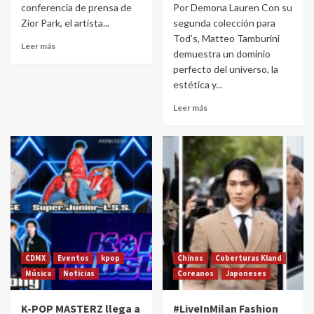
conferencia de prensa de
Por Demona Lauren Con su
Zior Park, el artista...
segunda colección para
Tod’s, Matteo Tamburini
Leer más
demuestra un dominio
perfecto del universo, la
estética y...
Leer más
CDMX
Eventos
kpop
Chinos
Coberturas Kland
Música
Noticias
Coreanos
Japoneses
K-POP MASTERZ llega a
#LiveInMilan Fashion