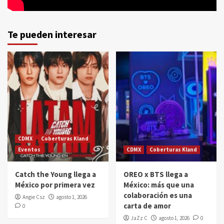
Te pueden interesar
CDMX
Coberturas Kland
Eventos
CDMX
Coberturas Kland
Catch the Young llega a
OREO x BTS llega a
México por primera vez
México: más que una
colaboración es una
Angie Csz
agosto 1, 2026
carta de amor
0
JaZz C
agosto 1, 2026
0