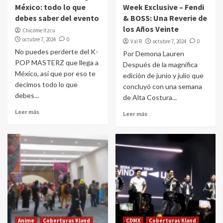
México: todo lo que
Week Exclusive – Fendi
debes saber del evento
& BOSS: Una Reverie de
los Años Veinte
Chicome Itzcu
octubre 7, 2024
0
Val R
octubre 7, 2024
0
No puedes perderte del K-
Por Demona Lauren
POP MASTERZ que llega a
Después de la magnífica
México, así que por eso te
edición de junio y julio que
decimos todo lo que
concluyó con una semana
debes...
de Alta Costura...
Leer más
Leer más
Anime
Coberturas Kland
CDMX
Coberturas Kland