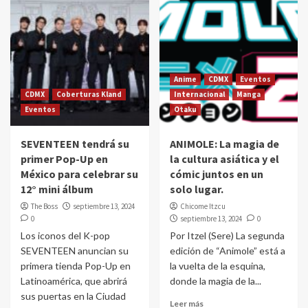
Anime
CDMX
Eventos
CDMX
Coberturas Kland
Internacional
Manga
Eventos
Otaku
SEVENTEEN tendrá su
ANIMOLE: La magia de
primer Pop-Up en
la cultura asiática y el
México para celebrar su
cómic juntos en un
12° mini álbum
solo lugar.
The Boss
septiembre 13, 2024
Chicome Itzcu
0
septiembre 13, 2024
0
Los iconos del K-pop
Por Itzel (Sere) La segunda
SEVENTEEN anuncian su
edición de “Animole” está a
primera tienda Pop-Up en
la vuelta de la esquina,
Latinoamérica, que abrirá
donde la magia de la...
sus puertas en la Ciudad
Leer más