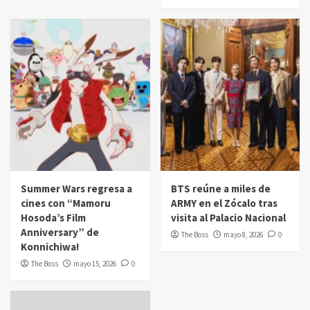
Summer Wars regresa a
BTS reúne a miles de
cines con “Mamoru
ARMY en el Zócalo tras
Hosoda’s Film
visita al Palacio Nacional
Anniversary” de
The Boss
mayo 8, 2026
0
Konnichiwa!
The Boss
mayo 15, 2026
0