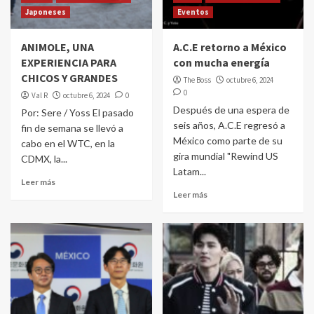
Japoneses
Eventos
ANIMOLE, UNA
A.C.E retorno a México
EXPERIENCIA PARA
con mucha energía
CHICOS Y GRANDES
The Boss
octubre 6, 2024
0
Val R
octubre 6, 2024
0
Después de una espera de
Por: Sere / Yoss El pasado
seis años, A.C.E regresó a
fin de semana se llevó a
México como parte de su
cabo en el WTC, en la
gira mundial "Rewind US
CDMX, la...
Latam...
Leer más
Leer más