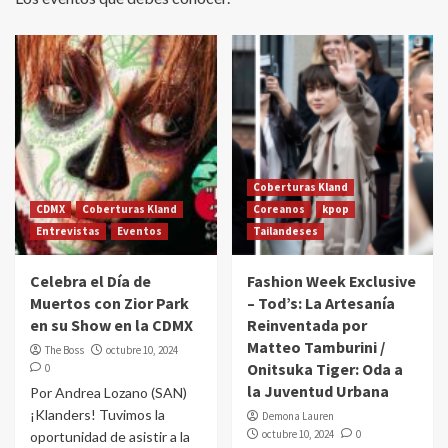
Coberturas Kland
CDMX
Coberturas Kland
Coreanos
kpop
Entrevistas
Eventos
Tailandeses
Celebra el Día de
Fashion Week Exclusive
Muertos con Zior Park
– Tod’s: La Artesanía
en su Show en la CDMX
Reinventada por
Matteo Tamburini /
The Boss
octubre 10, 2024
Onitsuka Tiger: Oda a
0
la Juventud Urbana
Por Andrea Lozano (SAN)
¡Klanders! Tuvimos la
Demona Lauren
octubre 10, 2024
0
oportunidad de asistir a la