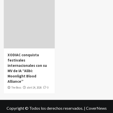
XODIAC conquista
festivales
internacionales con su
MV de IA “Alibi:
Moonlight Blood
Alliance”
The Boss
abril 24, 2026
0
Copyright © Todos los derechos reservados.
|
CoverNews