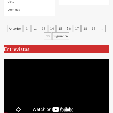
de...
Leer más
Paginación
Anterior
1
…
13
14
15
16
17
18
19
…
de
30
Siguiente
entradas
Entrevistas