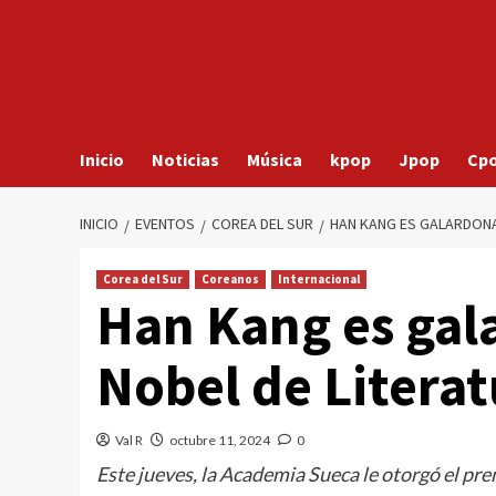
Inicio
Noticias
Música
kpop
Jpop
Cp
INICIO
EVENTOS
COREA DEL SUR
HAN KANG ES GALARDONA
Corea del Sur
Coreanos
Internacional
Han Kang es gal
Nobel de Literat
Val R
octubre 11, 2024
0
Este jueves, la Academia Sueca le otorgó el pr