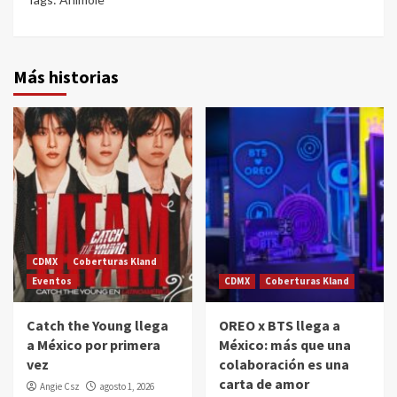
Más historias
CDMX
Coberturas Kland
Eventos
CDMX
Coberturas Kland
Catch the Young llega
OREO x BTS llega a
a México por primera
México: más que una
vez
colaboración es una
carta de amor
Angie Csz
agosto 1, 2026