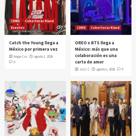
CDMX
Coberturas Kland
Eventos
CDMX
Coberturas Kland
Catch the Young llega a
OREO x BTS llega a
México por primera vez
México: más que una
colaboración es una
Angie Csz
agosto 1, 2026
carta de amor
0
JaZz C
agosto 1, 2026
0