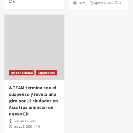
0
JaZz C
agosto 1, 2026
0
Internacional
Japoneses
&TEAM termina con el
suspenso y revela una
gira por 11 ciudades en
Asia tras anunciar un
nuevo EP
Demona Lauren
marzo 8, 2026
0