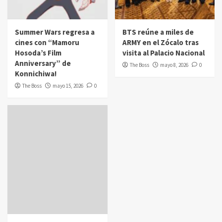
Summer Wars regresa a
BTS reúne a miles de
cines con “Mamoru
ARMY en el Zócalo tras
Hosoda’s Film
visita al Palacio Nacional
Anniversary” de
The Boss
mayo 8, 2026
0
Konnichiwa!
The Boss
mayo 15, 2026
0