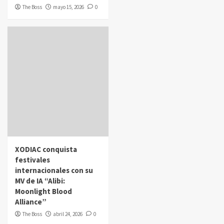
The Boss
mayo 15, 2026
0
XODIAC conquista
festivales
internacionales con su
MV de IA “Alibi:
Moonlight Blood
Alliance”
The Boss
abril 24, 2026
0