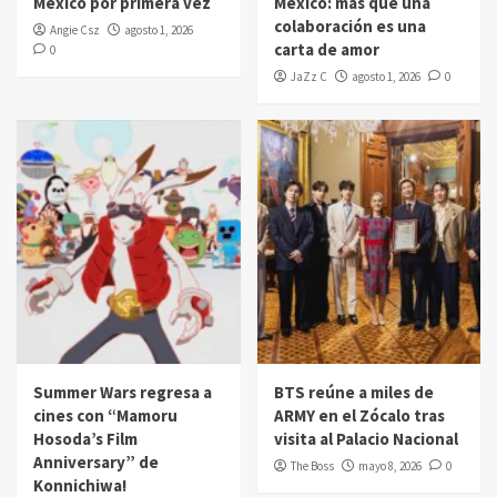
México por primera vez
México: más que una
colaboración es una
Angie Csz
agosto 1, 2026
carta de amor
0
JaZz C
agosto 1, 2026
0
Summer Wars regresa a
BTS reúne a miles de
cines con “Mamoru
ARMY en el Zócalo tras
Hosoda’s Film
visita al Palacio Nacional
Anniversary” de
The Boss
mayo 8, 2026
0
Konnichiwa!