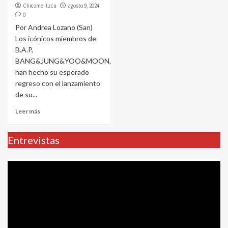
Chicome Itzcu
agosto 9, 2024
0
Por Andrea Lozano (San)
Los icónicos miembros de
B.A.P,
BANG&JUNG&YOO&MOON,
han hecho su esperado
regreso con el lanzamiento
de su...
Leer más
Entrevistas