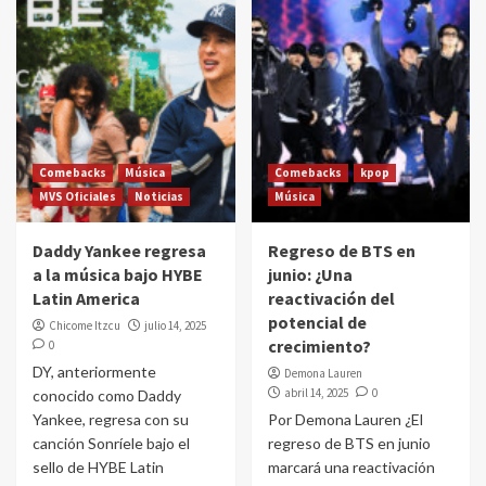
Comebacks
Música
Comebacks
kpop
MVS Oficiales
Noticias
Música
Daddy Yankee regresa
Regreso de BTS en
a la música bajo HYBE
junio: ¿Una
Latin America
reactivación del
potencial de
Chicome Itzcu
julio 14, 2025
crecimiento?
0
DY, anteriormente
Demona Lauren
abril 14, 2025
0
conocido como Daddy
Yankee, regresa con su
Por Demona Lauren ¿El
canción Sonríele bajo el
regreso de BTS en junio
sello de HYBE Latin
marcará una reactivación