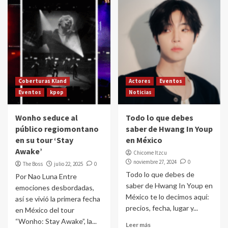
Coberturas Kland
Actores
Eventos
Eventos
kpop
Noticias
Wonho seduce al
Todo lo que debes
público regiomontano
saber de Hwang In Youp
en su tour ‘Stay
en México
Awake’
Chicome Itzcu
noviembre 27, 2024
0
The Boss
julio 22, 2025
0
Todo lo que debes de
Por Nao Luna Entre
saber de Hwang In Youp en
emociones desbordadas,
México te lo decimos aquí:
así se vivió la primera fecha
precios, fecha, lugar y...
en México del tour
“Wonho: Stay Awake”, la...
Leer más