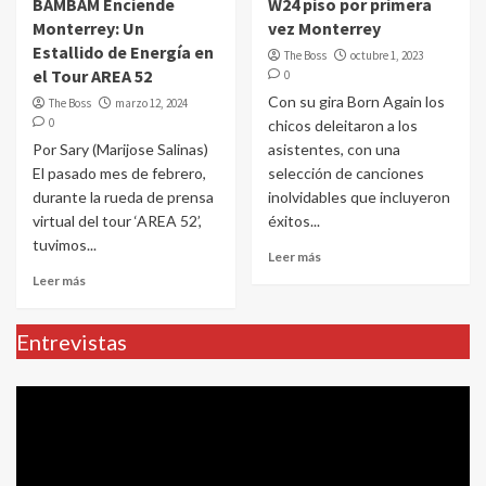
BAMBAM Enciende
W24 piso por primera
Monterrey: Un
vez Monterrey
Estallido de Energía en
The Boss
octubre 1, 2023
el Tour AREA 52
0
Con su gira Born Again los
The Boss
marzo 12, 2024
0
chicos deleitaron a los
Por Sary (Marijose Salinas)
asistentes, con una
El pasado mes de febrero,
selección de canciones
durante la rueda de prensa
inolvidables que incluyeron
virtual del tour ‘AREA 52’,
éxitos...
tuvimos...
Leer más
Leer más
Entrevistas