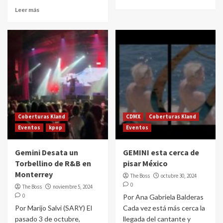
Leer más
Coberturas Kland
CDMX
Coberturas Kland
Eventos
kpop
Eventos
Gemini Desata un
GEMINI esta cerca de
Torbellino de R&B en
pisar México
Monterrey
The Boss
octubre 30, 2024
0
The Boss
noviembre 5, 2024
0
Por Ana Gabriela Balderas
Por Marijo Salvi (SARY) El
Cada vez está más cerca la
pasado 3 de octubre,
llegada del cantante y