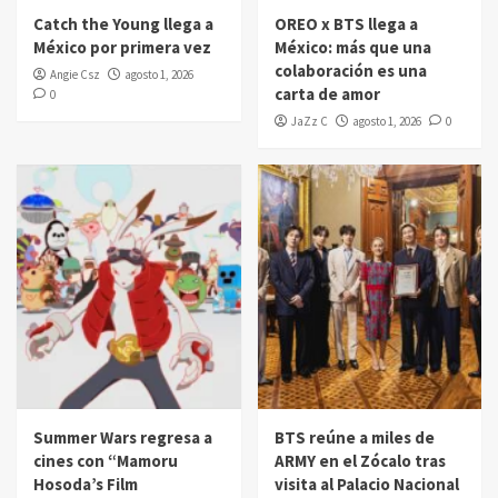
Catch the Young llega a
OREO x BTS llega a
México por primera vez
México: más que una
colaboración es una
Angie Csz
agosto 1, 2026
carta de amor
0
JaZz C
agosto 1, 2026
0
Summer Wars regresa a
BTS reúne a miles de
cines con “Mamoru
ARMY en el Zócalo tras
Hosoda’s Film
visita al Palacio Nacional