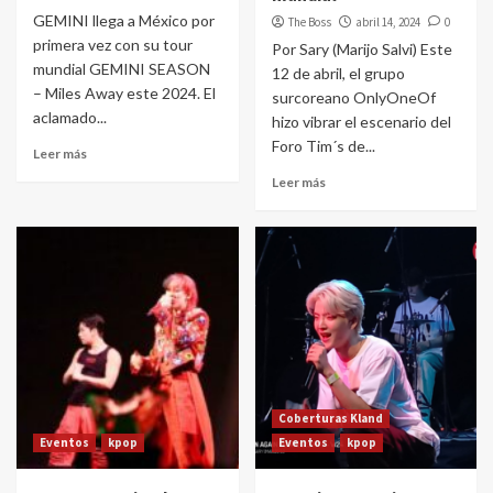
GEMINI llega a México por
The Boss
abril 14, 2024
0
primera vez con su tour
Por Sary (Marijo Salvi) Este
mundial GEMINI SEASON
12 de abril, el grupo
– Miles Away este 2024. El
surcoreano OnlyOneOf
aclamado...
hizo vibrar el escenario del
Foro Tim´s de...
Leer más
Leer más
Coberturas Kland
Eventos
kpop
Eventos
kpop