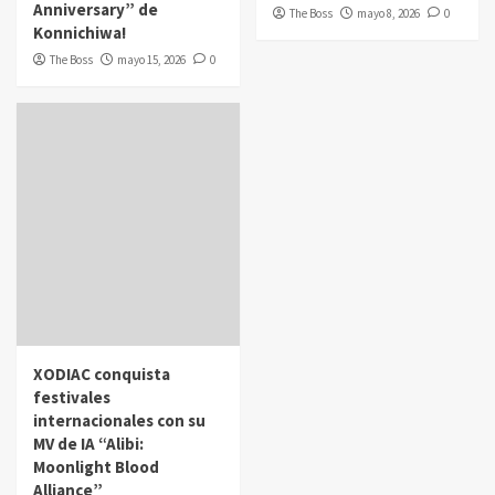
Anniversary” de
The Boss
mayo 8, 2026
0
Konnichiwa!
The Boss
mayo 15, 2026
0
XODIAC conquista
festivales
internacionales con su
MV de IA “Alibi:
Moonlight Blood
Alliance”