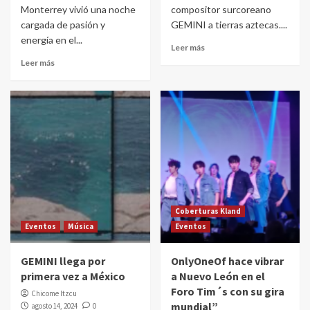
Monterrey vivió una noche
compositor surcoreano
cargada de pasión y
GEMINI a tierras aztecas....
energía en el...
Leer más
Leer más
Coberturas Kland
Eventos
Música
Eventos
GEMINI llega por
OnlyOneOf hace vibrar
primera vez a México
a Nuevo León en el
Foro Tim´s con su gira
Chicome Itzcu
mundial”
agosto 14, 2024
0