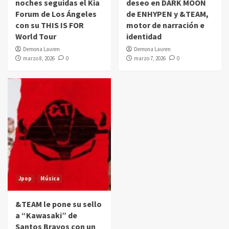
noches seguidas el Kia
deseo en DARK MOON
Forum de Los Ángeles
de ENHYPEN y &TEAM,
con su THIS IS FOR
motor de narración e
World Tour
identidad
Demona Lauren
Demona Lauren
marzo 8, 2026
0
marzo 7, 2026
0
Jpop
Música
&TEAM le pone su sello
a “Kawasaki” de
Santos Bravos con un