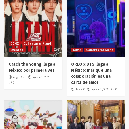
CDMX
Coberturas Kland
Eventos
CDMX
Coberturas Kland
Catch the Young llega a
OREO x BTS llega a
México por primera vez
México: más que una
colaboración es una
Angie Csz
agosto 1, 2026
carta de amor
0
JaZz C
agosto 1, 2026
0