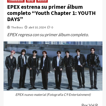
Comebacks
kpop
Música
EPEX estrena su primer álbum
completo “Youth Chapter 1: YOUTH
DAYS”
The Boss
abril 10, 2024
0
EPEX regresa con su primer álbum completo.
EPEX nuevo material (Fotografía C9 Entertainment)
Por Val R.