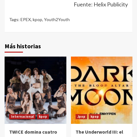
Fuente: Helix Publicity
Tags:
EPEX
,
kpop
,
Youth2Youth
Más historias
Internacional
kpop
Jpop
kpop
TWICE domina cuatro
The Underworld III: el