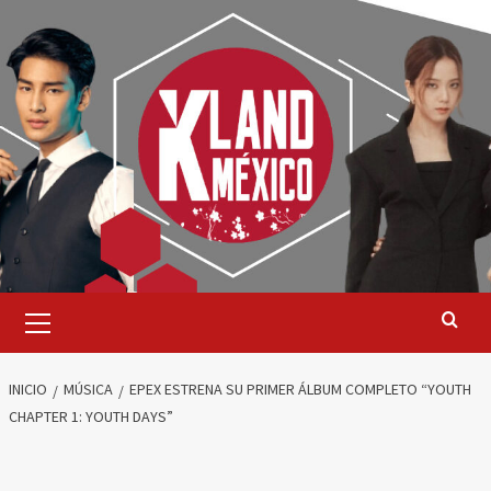
Saltar
al
contenido
Menú
primario
INICIO
MÚSICA
EPEX ESTRENA SU PRIMER ÁLBUM COMPLETO “YOUTH
CHAPTER 1: YOUTH DAYS”