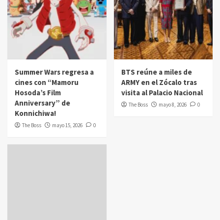
Summer Wars regresa a
BTS reúne a miles de
cines con “Mamoru
ARMY en el Zócalo tras
Hosoda’s Film
visita al Palacio Nacional
Anniversary” de
The Boss
mayo 8, 2026
0
Konnichiwa!
The Boss
mayo 15, 2026
0