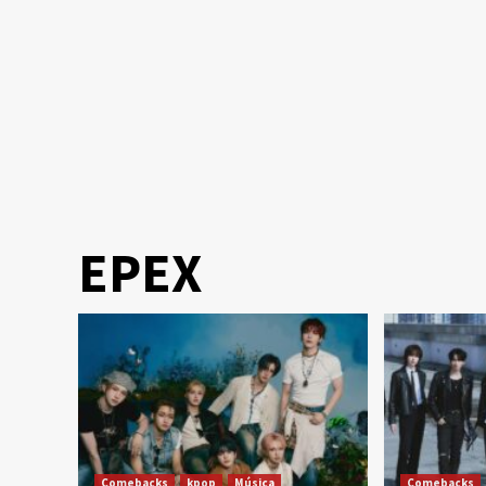
EPEX
Comebacks
kpop
Música
Comebacks