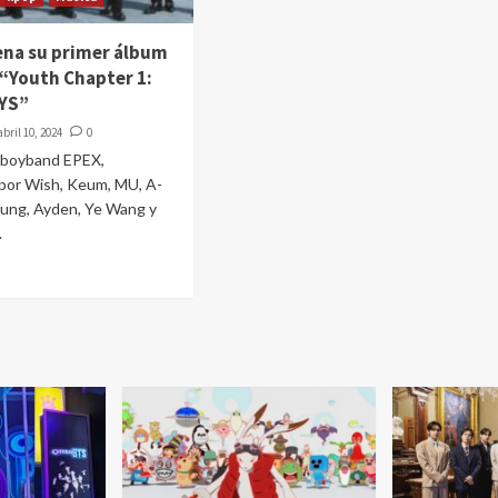
ena su primer álbum
“Youth Chapter 1:
YS”
abril 10, 2024
0
a boyband EPEX,
por Wish, Keum, MU, A-
eung, Ayden, Ye Wang y
.