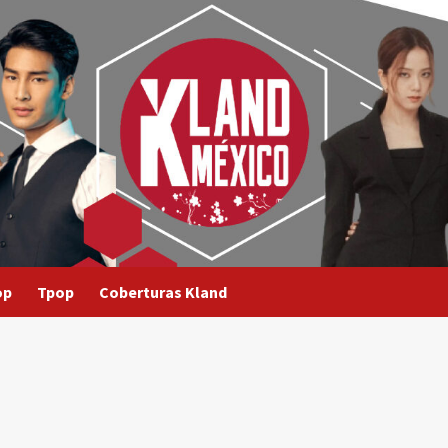
op
Tpop
Coberturas Kland