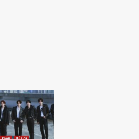
kpop
Música