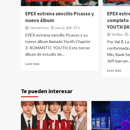
EPEX estrena sencillo Picasso y
EPEX estr
nuevo álbum
completo 
YOUTH DA
Chicome Itzcu
julio 22, 2025
0
EPEX estrena sencillo Picasso y su
The Boss
nuevo álbum llamado Youth Chapter
Por Val R. L
3: ROMANTIC YOUTH. Este tercer
conformada 
álbum de estudio de...
Min, Baek S
Jeff marcan..
Leer más
Leer más
Te pueden interesar