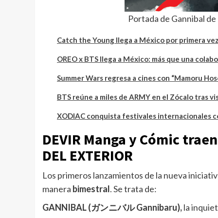
Portada de Gannibal de
Catch the Young llega a México por primera ve
OREO x BTS llega a México: más que una colabo
Summer Wars regresa a cines con “Mamoru Hoso
BTS reúne a miles de ARMY en el Zócalo tras vis
XODIAC conquista festivales internacionales co
DEVIR Manga y Cómic traen
DEL EXTERIOR
Los primeros lanzamientos de la nueva iniciat
manera
bimestral
. Se trata de:
GANNIBAL (ガンニバル Gannibaru),
la inquie