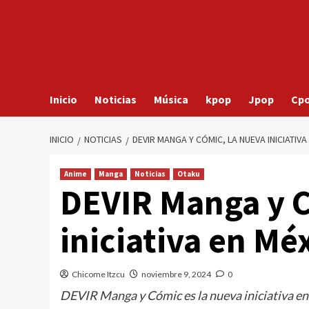
Inicio
Noticias
Música
kpop
Jpop
Cp
INICIO
NOTICIAS
DEVIR MANGA Y CÓMIC, LA NUEVA INICIATIVA
Anime
Manga
Noticias
Otaku
DEVIR Manga y C
iniciativa en Mé
Chicome Itzcu
noviembre 9, 2024
0
DEVIR Manga y Cómic es la nueva iniciativa e