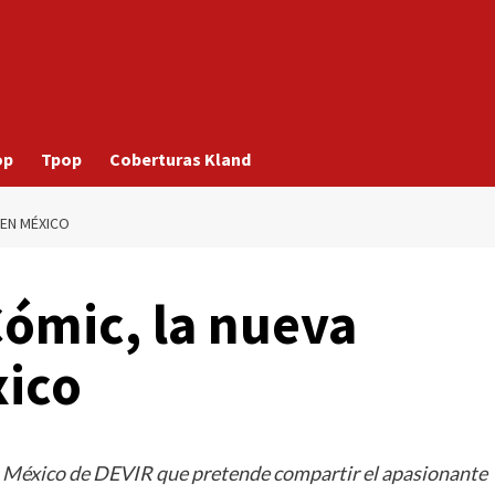
op
Tpop
Coberturas Kland
 EN MÉXICO
ómic, la nueva
xico
n México de DEVIR que pretende compartir el apasionante