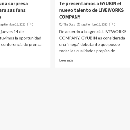
 una sorpresa
Te presentamos a GYUBIN el
ara sus fans
nuevo talento de LIVEWORKS
s
COMPANY
septiembre 15, 2023
0
The Boss
septiembre 13, 2023
0
, jueves 14 de
De acuerdo a la agencia LIVEWORKS
tuvimos la oportunidad
COMPANY, GYUBIN es considerada
la conferencia de prensa
una “mega” debutante que posee
todas las cualidades propias de...
Leer más