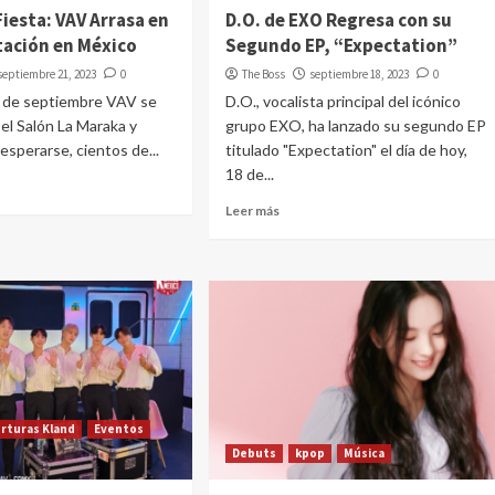
iesta: VAV Arrasa en
D.O. de EXO Regresa con su
tación en México
Segundo EP, “Expectation”
septiembre 21, 2023
0
The Boss
septiembre 18, 2023
0
5 de septiembre VAV se
D.O., vocalista principal del icónico
el Salón La Maraka y
grupo EXO, ha lanzado su segundo EP
esperarse, cientos de...
titulado "Expectation" el día de hoy,
18 de...
Leer más
rturas Kland
Eventos
Debuts
kpop
Música