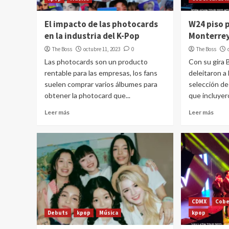
El impacto de las photocards
W24 piso 
en la industria del K-Pop
Monterre
The Boss
octubre 11, 2023
0
The Boss
Las photocards son un producto
Con su gira 
rentable para las empresas, los fans
deleitaron a
suelen comprar varios álbumes para
selección de
obtener la photocard que...
que incluyero
Leer más
Leer más
CDMX
Cobe
Debuts
kpop
Música
kpop