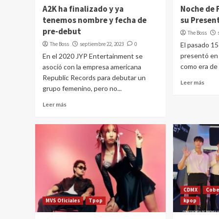
A2K ha finalizado y ya
Noche de F
tenemos nombre y fecha de
su Presen
pre-debut
The Boss
The Boss
septiembre 22, 2023
0
El pasado 1
presentó en 
En el 2020 JYP Entertainment se
como era de 
asoció con la empresa americana
Republic Records para debutar un
Leer más
grupo femenino, pero no...
Leer más
CDMX
Cobe
MVS Oficiales
Tpop
kpop