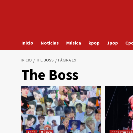
Inicio
Noticias
Música
kpop
Jpop
Cp
INICIO
THE BOSS
PÁGINA 19
The Boss
kpop
Música
Coberturas K