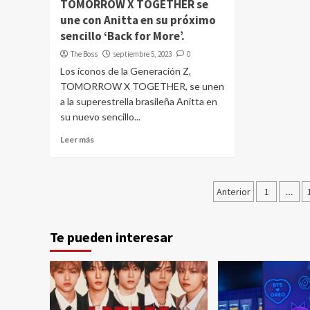
TOMORROW X TOGETHER se
une con Anitta en su próximo
sencillo ‘Back for More’.
The Boss
septiembre 5, 2023
0
Los íconos de la Generación Z,
TOMORROW X TOGETHER, se unen
a la superestrella brasileña Anitta en
su nuevo sencillo...
Leer más
Paginació
Anterior
1
…
de
entradas
Te pueden interesar