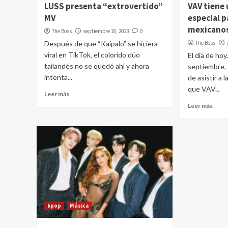
LUSS presenta “extrovertido”
VAV tiene
MV
especial p
mexicano
The Boss
septiembre 18, 2023
0
Después de que “Kaipalo” se hiciera
The Boss
viral en TikTok, el colorido dúo
El día de hoy
tailandés no se quedó ahí y ahora
septiembre, 
intenta...
de asistir a 
que VAV...
Leer más
Leer más
kpop
Música