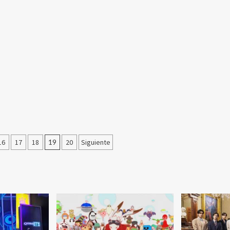
n
16
17
18
19
20
Siguiente