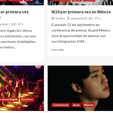
por primera vez
W24 por primera vez en México
y
The Boss
septiembre 28, 2023
0
octubre 1, 2023
0
El pasado 22 de septiembre en
conferencia de prensa, KLand México
Born Again los chicos
tuvo la oportunidad de platicar con
 los asistentes, con una
sus integrantes KIM...
 canciones inolvidables
n éxitos...
Leer más
rturas Kland
Eventos
Comebacks
kpop
Música