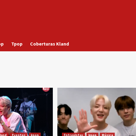
op
Tpop
Coberturas Kland
land
Eventos
kpop
Entrevistas
kpop
Música