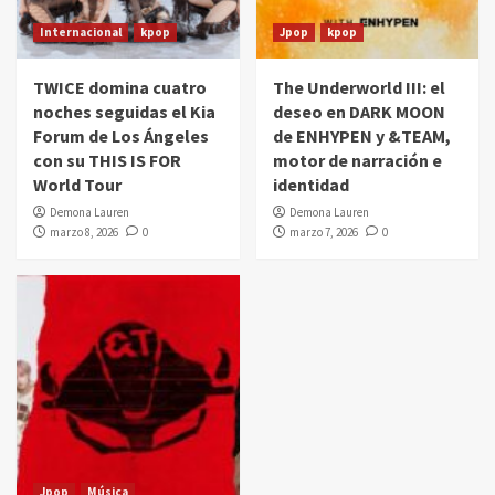
Internacional
kpop
Jpop
kpop
TWICE domina cuatro
The Underworld III: el
noches seguidas el Kia
deseo en DARK MOON
Forum de Los Ángeles
de ENHYPEN y &TEAM,
con su THIS IS FOR
motor de narración e
World Tour
identidad
Demona Lauren
Demona Lauren
marzo 8, 2026
0
marzo 7, 2026
0
Jpop
Música