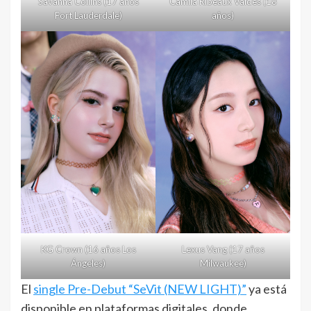
Savanna Collins (17 años
Camila Ribeaux Valdes (18
Fort Lauderdale)
años)
KG Crown (16 años Los
Lexus Vang (17 años
Ángeles)
Milwaukee)
El
single Pre-Debut “SeVit (NEW LIGHT)”
ya está
disponible en plataformas digitales, donde