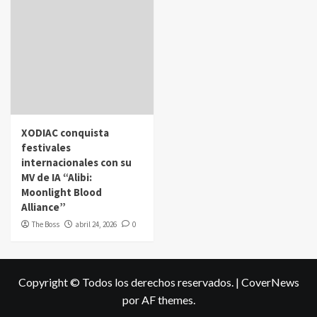
XODIAC conquista
festivales
internacionales con su
MV de IA “Alibi:
Moonlight Blood
Alliance”
The Boss
abril 24, 2026
0
Copyright © Todos los derechos reservados.
|
CoverNews
por AF themes.