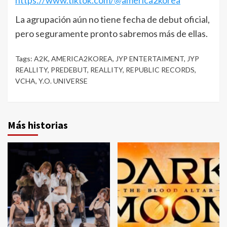
https://www.tiktok.com/@america2korea
La agrupación aún no tiene fecha de debut oficial,
pero seguramente pronto sabremos más de ellas.
Tags:
A2K
,
AMERICA2KOREA
,
JYP ENTERTAIMENT
,
JYP
REALLITY
,
PREDEBUT
,
REALLITY
,
REPUBLIC RECORDS
,
VCHA
,
Y.O. UNIVERSE
Más historias