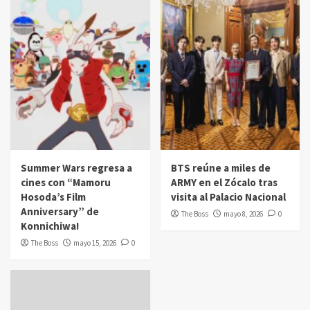
Summer Wars regresa a
BTS reúne a miles de
cines con “Mamoru
ARMY en el Zócalo tras
Hosoda’s Film
visita al Palacio Nacional
Anniversary” de
The Boss
mayo 8, 2026
0
Konnichiwa!
The Boss
mayo 15, 2026
0