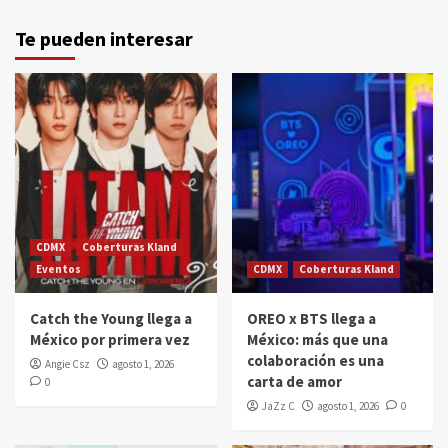
Te pueden interesar
CDMX
Coberturas Kland
Eventos
CDMX
Coberturas Kland
Catch the Young llega a
OREO x BTS llega a
México por primera vez
México: más que una
colaboración es una
Angie Csz
agosto 1, 2026
carta de amor
0
JaZz C
agosto 1, 2026
0