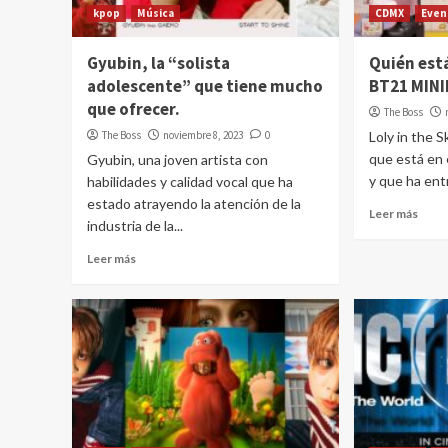
kpop
Música
CDMX
Even
Gyubin, la “solista
Quién est
adolescente” que tiene mucho
BT21 MINI
que ofrecer.
The Boss
The Boss
noviembre 8, 2023
0
Loly in the 
que está en 
Gyubin, una joven artista con
y que ha entr
habilidades y calidad vocal que ha
estado atrayendo la atención de la
Leer más
industria de la...
Leer más