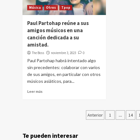
Música
Otros
Tpop
Paul Partohap reúne a sus
amigos músicos en una
canción dedicada a su
amistad.
The Boss
noviembre 3, 2023
0
Paul Partohap habrá intentado algo
sin precedentes: colaborar con varios
de sus amigos, en particular con otros
músicos asiáticos, para...
Leer más
Paginación
Anterior
1
…
14
de
entradas
Te pueden interesar