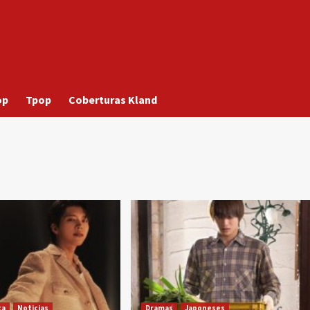
op
Tpop
Coberturas Kland
ca
Noticias
Dramas
Japoneses