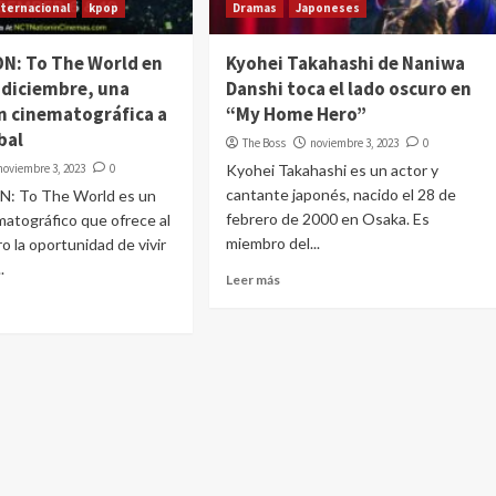
nternacional
kpop
Dramas
Japoneses
N: To The World en
Kyohei Takahashi de Naniwa
 diciembre, una
Danshi toca el lado oscuro en
n cinematográfica a
“My Home Hero”
bal
The Boss
noviembre 3, 2023
0
noviembre 3, 2023
0
Kyohei Takahashi es un actor y
cantante japonés, nacido el 28 de
: To The World es un
febrero de 2000 en Osaka. Es
atográfico que ofrece al
miembro del...
 la oportunidad de vivir
.
Leer más