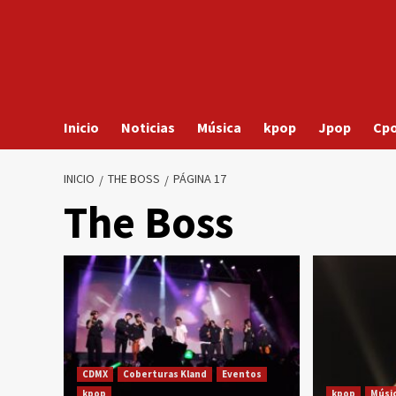
Inicio
Noticias
Música
kpop
Jpop
Cp
INICIO
THE BOSS
PÁGINA 17
The Boss
CDMX
Coberturas Kland
Eventos
kpop
kpop
Músi