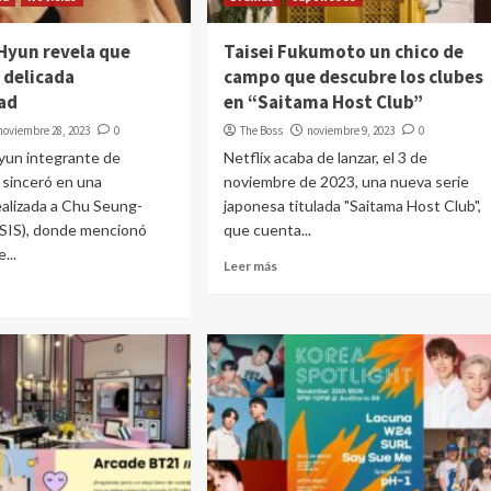
yun revela que
Taisei Fukumoto un chico de
 delicada
campo que descubre los clubes
ad
en “Saitama Host Club”
noviembre 28, 2023
0
The Boss
noviembre 9, 2023
0
un integrante de
Netflix acaba de lanzar, el 3 de
 sinceró en una
noviembre de 2023, una nueva serie
ealizada a Chu Seung-
japonesa titulada "Saitama Host Club",
IS), donde mencionó
que cuenta...
...
Leer más