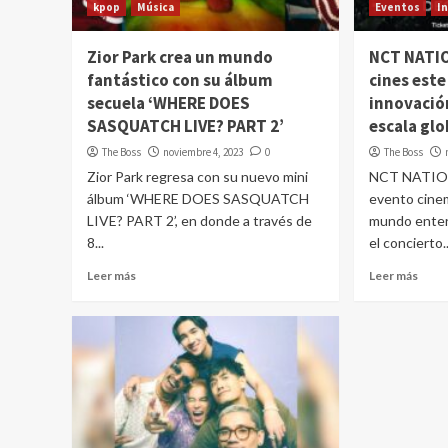
kpop
Música
Eventos
I
Zior Park crea un mundo
NCT NATIO
fantástico con su álbum
cines este
secuela ‘WHERE DOES
innovació
SASQUATCH LIVE? PART 2’
escala glo
The Boss
noviembre 4, 2023
0
The Boss
Zior Park regresa con su nuevo mini
NCT NATION
álbum ‘WHERE DOES SASQUATCH
evento cinem
LIVE? PART 2’, en donde a través de
mundo entero
8...
el concierto..
Leer más
Leer más