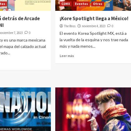
tos
CDMX
Eventos
Otros
á detrás de Arcade
¡Kore Spotlight llega a México!
NI
The Boss
noviembre 4, 2023
0
noviembre 7, 2023
0
El evento Korea Spotlight MX, está a
la vuelta de la esquina y nos trae nada
Sky es una marca mexicana
más y nada menos...
el mapa del calzado actual
ado...
Leer más