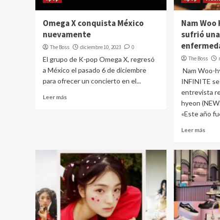
Omega X conquista México
Nam Woo H
nuevamente
sufrió una
enfermed
The Boss
diciembre 10, 2023
0
El grupo de K-pop Omega X, regresó
The Boss
a México el pasado 6 de diciembre
Nam Woo-hy
para ofrecer un concierto en el...
INFINITE se
entrevista r
Leer más
hyeon (NEWS
«Este año fue
Leer más