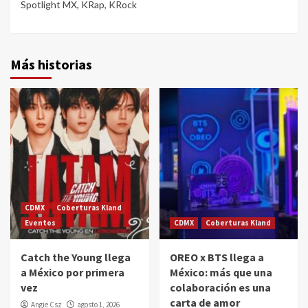
Spotlight MX
,
KRap
,
KRock
Más historias
CDMX
Coberturas Kland
Eventos
CDMX
Coberturas Kland
Catch the Young llega
OREO x BTS llega a
a México por primera
México: más que una
vez
colaboración es una
carta de amor
Angie Csz
agosto 1, 2026