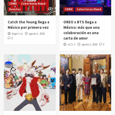
CDMX
Coberturas Kland
Eventos
CDMX
Coberturas Kland
Catch the Young llega a
OREO x BTS llega a
México por primera vez
México: más que una
colaboración es una
Angie Csz
agosto 1, 2026
carta de amor
0
JaZz C
agosto 1, 2026
0