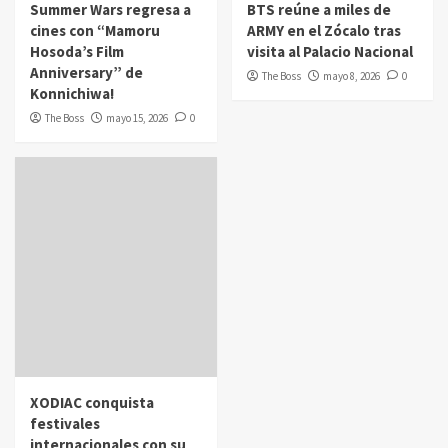
Summer Wars regresa a
BTS reúne a miles de
cines con “Mamoru
ARMY en el Zócalo tras
Hosoda’s Film
visita al Palacio Nacional
Anniversary” de
The Boss
mayo 8, 2026
0
Konnichiwa!
The Boss
mayo 15, 2026
0
XODIAC conquista
festivales
internacionales con su