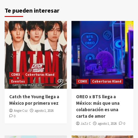
Te pueden interesar
CDMX
Coberturas Kland
Eventos
CDMX
Coberturas Kland
Catch the Young llega a
OREO x BTS llega a
México por primera vez
México: más que una
colaboración es una
Angie Csz
agosto 1, 2026
carta de amor
0
JaZz C
agosto 1, 2026
0