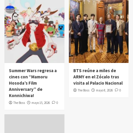
Summer Wars regresa a
BTS reúne a miles de
cines con “Mamoru
ARMY en el Zócalo tras
Hosoda’s Film
visita al Palacio Nacional
Anniversary” de
The Boss
mayo 8, 2026
0
Konnichiwa!
The Boss
mayo 15, 2026
0