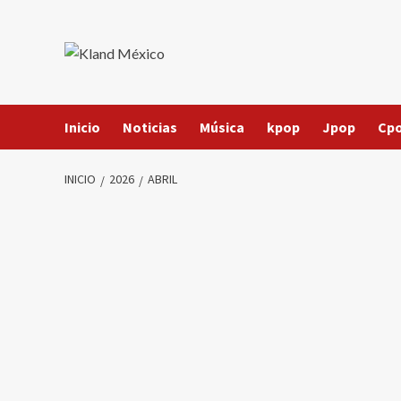
Saltar
al
contenido
Inicio
Noticias
Música
kpop
Jpop
Cp
INICIO
2026
ABRIL