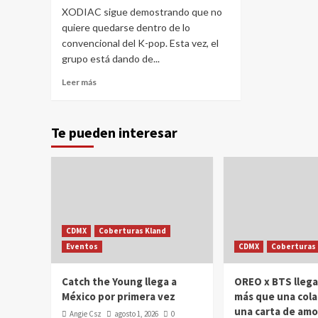
XODIAC sigue demostrando que no
quiere quedarse dentro de lo
convencional del K-pop. Esta vez, el
grupo está dando de...
Leer más
Te pueden interesar
CDMX
Coberturas Kland
Eventos
CDMX
Coberturas 
Catch the Young llega a
OREO x BTS llega
México por primera vez
más que una cola
una carta de amo
Angie Csz
agosto 1, 2026
0