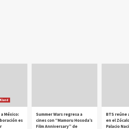
Kland
 a México:
Summer Wars regresa a
BTS reúne 
boración es
cines con “Mamoru Hosoda’s
en el Zócalo
r
Film Anniversary” de
Palacio Nac