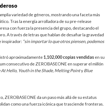
oderoso
amplia variedad de géneros, mostrando una faceta más
ico. Tras la energía arrolladora de su pre-release
resa con fuerza la presencia del grupo, destacando el
ro. A través de letras que hablan de desafiar la gravedad
e inspirador:
“sin importar lo que otros piensen, podemos
egistró aproximadamente
1,102,000 copias vendidas
en su
 álbum consecutivo de ZEROBASEONE en superar el millón
 At Hello
,
Youth in the Shade
,
Melting Point
y
Blue
eto, ZEROBASEONE da un paso más allá de su estatus
olidan como una fuerza icónica que trasciende fronteras.