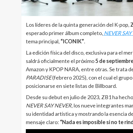
Los líderes de la quinta generación del K-pop,
esperado primer álbum completo,
NEVER SAY
tema principal,
“ICONIK”
.
La edición física del disco, exclusiva para el 
saldrá oficialmente el próximo
5 de septiembr
Amazon y KPOP NARA, entre otras. Se trata de 
PARADISE
(febrero 2025), con el cual el grupo
posicionarse en siete listas de Billboard.
Desde su debut en julio de 2023, ZB1 ha hecho
NEVER SAY NEVER
, los nueve integrantes ma
su identidad artística y mostrando la esenc
mensaje claro:
“Nada es imposible si no te rin