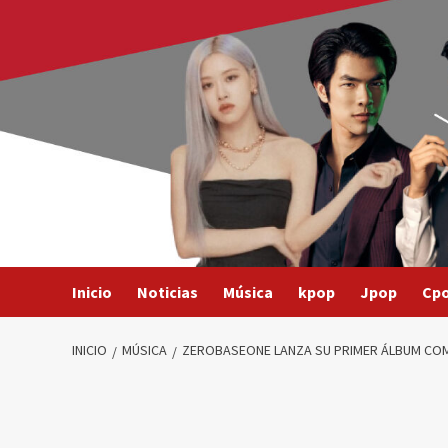
Saltar
al
contenido
Inicio
Noticias
Música
kpop
Jpop
Cp
INICIO
MÚSICA
ZEROBASEONE LANZA SU PRIMER ÁLBUM COMPL