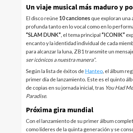
Un viaje musical más maduro y p
El disco reúne
10 canciones
que exploran una 
profunda tanto en lo vocal como en lo performát
“SLAM DUNK”
, el tema principal
“ICONIK”
exp
encanto y la identidad individual de cada miemb
para alcanzar la luna, ZB1 transmite un mensaj
ser icónicos a nuestra manera”
.
Según la lista de éxitos de
Hanteo
, el álbum r
primer día de lanzamiento. Este es el quinto
de copias en su jornada inicial, tras
You Had Me
Paradise
.
Próxima gira mundial
Con el lanzamiento de su primer álbum compl
como líderes de la quinta generación y se cons