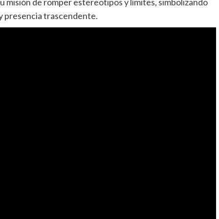
u misión de romper estereotipos y límites, simbolizando
y presencia trascendente.