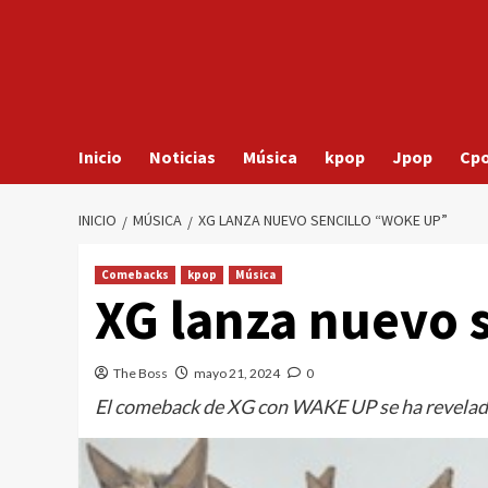
Inicio
Noticias
Música
kpop
Jpop
Cp
INICIO
MÚSICA
XG LANZA NUEVO SENCILLO “WOKE UP”
Comebacks
kpop
Música
XG lanza nuevo 
The Boss
mayo 21, 2024
0
El comeback de XG con WAKE UP se ha revelad