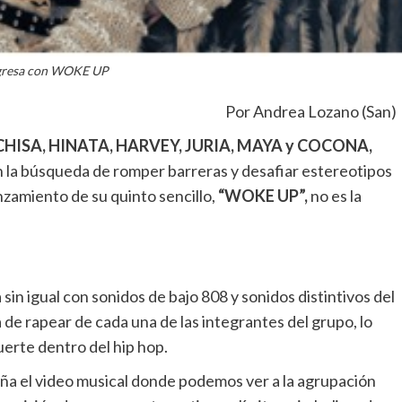
gresa con WOKE UP
Por Andrea Lozano (San)
 CHISA, HINATA, HARVEY, JURIA, MAYA y COCONA,
 la búsqueda de romper barreras y desafiar estereotipos
zamiento de su quinto sencillo,
“WOKE UP”,
no es la
sin igual con sonidos de bajo 808 y sonidos distintivos del
 de rapear de cada una de las integrantes del grupo, lo
uerte dentro del hip hop.
aña el video musical donde podemos ver a la agrupación