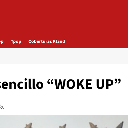
op
Tpop
Coberturas Kland
sencillo “WOKE UP”
o.