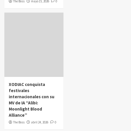
The Boss
mayo 15, 2026
0
XODIAC conquista
festivales
internacionales con su
MV de IA “Alibi:
Moonlight Blood
Alliance”
The Boss
abril 24, 2026
0