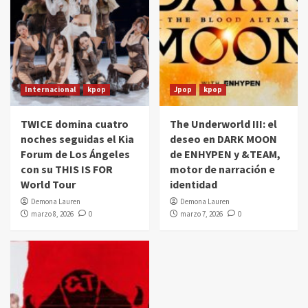
Internacional
kpop
Jpop
kpop
TWICE domina cuatro
The Underworld III: el
noches seguidas el Kia
deseo en DARK MOON
Forum de Los Ángeles
de ENHYPEN y &TEAM,
con su THIS IS FOR
motor de narración e
World Tour
identidad
Demona Lauren
Demona Lauren
marzo 8, 2026
0
marzo 7, 2026
0