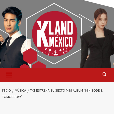
Saltar
al
contenido
Menú
primario
INICIO
MÚSICA
TXT ESTRENA SU SEXTO MINI ÁLBUM “MINISODE 3:
TOMORROW”