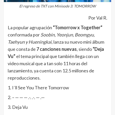
El regreso de TXT con Minisode 3: TOMORROW
Por Val R.
La popular agrupación
“Tomorrow x Together”
conformada por
Soobin, Yeonjun, Beomgyu,
Taehyun y Hueningkai
, lanza su nuevo mini álbum
que consta de
7 canciones nuevas
, siendo
“Deja
Vu”
el tema principal que también llega con un
video musical que a tan solo 11 horas del
lanzamiento, ya cuenta con 12.5 millones de
reproducciones.
1. I´ll See You There Tomorrow
2. – — — — .-. .-. — .—
3. Deja Vu