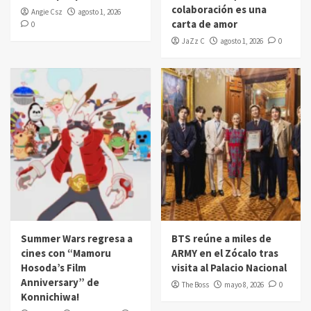
colaboración es una
Angie Csz
agosto 1, 2026
carta de amor
0
JaZz C
agosto 1, 2026
0
Summer Wars regresa a
BTS reúne a miles de
cines con “Mamoru
ARMY en el Zócalo tras
Hosoda’s Film
visita al Palacio Nacional
Anniversary” de
The Boss
mayo 8, 2026
0
Konnichiwa!