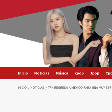
Saltar
al
contenido
Inicio
Noticias
Música
kpop
Jpop
Cp
INICIO
NOTICIAS
TFN REGRESA A MÉXICO PARA UNA MUY ES