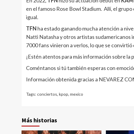
En 2022,
TFN
hizo su actuación debut en
KAMP
en el famoso Rose Bowl Stadium. Allí, el grupo 
igual.
TFN
ha estado ganando mucha atención a nive
Natti Natasha y otros artistas sudamericanos i
7000 fans vinieron a verlos, lo que se convirti
¡Estén atentos para más información sobre la
Coméntanos si tú también esperas con emoció
Información obtenida gracias a NEVAREZ 
Tags:
conciertos
,
kpop
,
mexico
Más historias