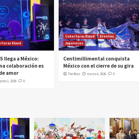
Coberturas Kland
Eventos
rturas Kland
Japoneses
 llega a México:
Centimillimental conquista
na colaboración es
México con el cierre de su gira
 de amor
The Boss
marzo 4, 2026
0
gosto 1, 2026
0