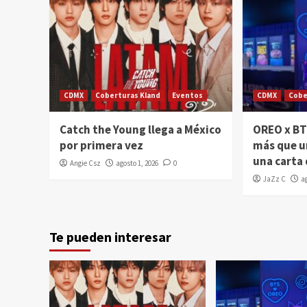
CDMX
Coberturas Kland
Eventos
CDMX
Cobe
Catch the Young llega a México
OREO x BTS
por primera vez
más que u
una carta
Angie Csz
agosto 1, 2026
0
JaZz C
a
Te pueden interesar