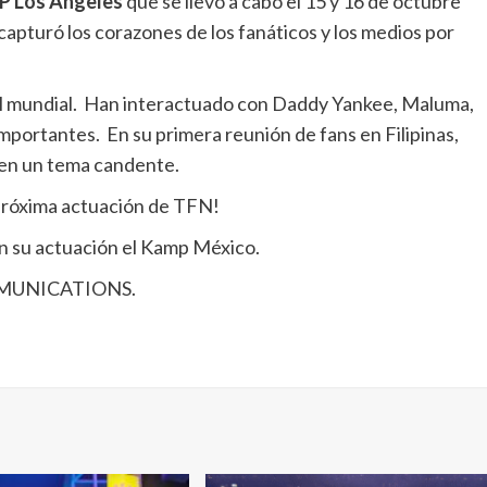
 Los Ángeles
que se llevó a cabo el 15 y 16 de octubre
capturó los corazones de los fanáticos y los medios por
l mundial. Han interactuado con Daddy Yankee, Maluma,
mportantes. En su primera reunión de fans en Filipinas,
ó en un tema candente.
 próxima actuación de TFN!
n su actuación el Kamp México.
COMUNICATIONS.