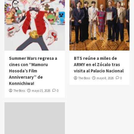
Summer Wars regresa a
BTS reúne a miles de
cines con “Mamoru
ARMY en el Zócalo tras
Hosoda’s Film
visita al Palacio Nacional
Anniversary” de
The Boss
mayo 8, 2026
0
Konnichiwa!
The Boss
mayo 15, 2026
0