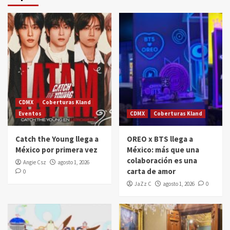
CDMX
Coberturas Kland
Eventos
CDMX
Coberturas Kland
Catch the Young llega a
OREO x BTS llega a
México por primera vez
México: más que una
colaboración es una
Angie Csz
agosto 1, 2026
carta de amor
0
JaZz C
agosto 1, 2026
0