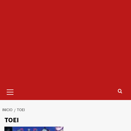
Menú
primario
INICIO
TOEI
TOEI