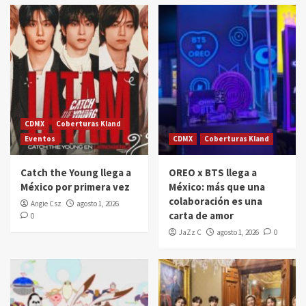
CDMX
Coberturas Kland
Eventos
CDMX
Coberturas Kland
Catch the Young llega a
OREO x BTS llega a
México por primera vez
México: más que una
colaboración es una
Angie Csz
agosto 1, 2026
carta de amor
0
JaZz C
agosto 1, 2026
0