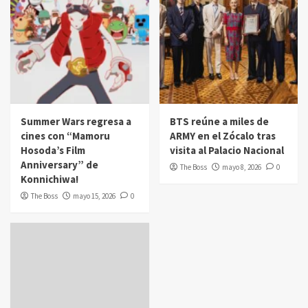
Summer Wars regresa a
BTS reúne a miles de
cines con “Mamoru
ARMY en el Zócalo tras
Hosoda’s Film
visita al Palacio Nacional
Anniversary” de
The Boss
mayo 8, 2026
0
Konnichiwa!
The Boss
mayo 15, 2026
0