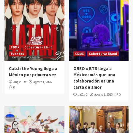
CDMX
Coberturas Kland
Eventos
CDMX
Coberturas Kland
Catch the Young llega a
OREO x BTS llega a
México por primera vez
México: más que una
colaboración es una
Angie Csz
agosto 1, 2026
carta de amor
0
JaZz C
agosto 1, 2026
0