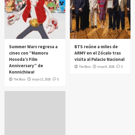
Summer Wars regresa a
BTS reúne a miles de
cines con “Mamoru
ARMY en el Zócalo tras
Hosoda’s Film
visita al Palacio Nacional
Anniversary” de
The Boss
mayo 8, 2026
0
Konnichiwa!
The Boss
mayo 15, 2026
0