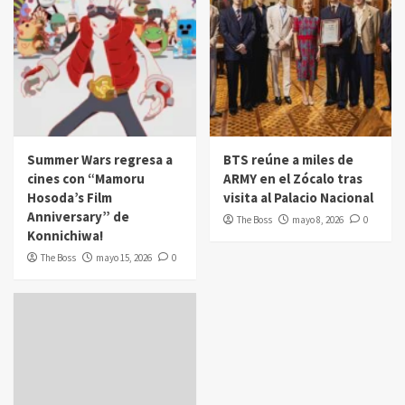
Summer Wars regresa a
BTS reúne a miles de
cines con “Mamoru
ARMY en el Zócalo tras
Hosoda’s Film
visita al Palacio Nacional
Anniversary” de
The Boss
mayo 8, 2026
0
Konnichiwa!
The Boss
mayo 15, 2026
0