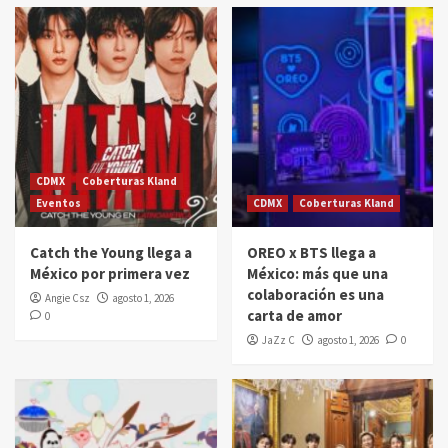
CDMX
Coberturas Kland
Eventos
CDMX
Coberturas Kland
Catch the Young llega a
OREO x BTS llega a
México por primera vez
México: más que una
colaboración es una
Angie Csz
agosto 1, 2026
carta de amor
0
JaZz C
agosto 1, 2026
0