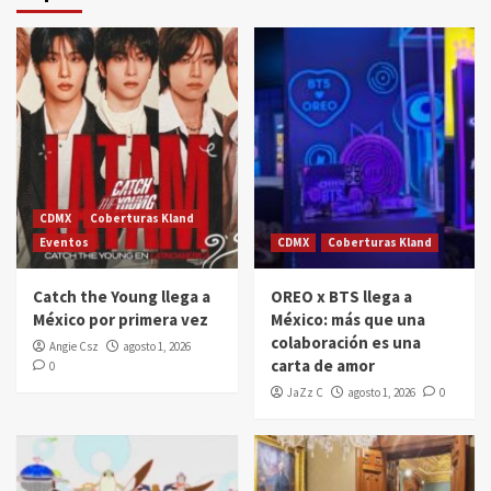
CDMX
Coberturas Kland
Eventos
CDMX
Coberturas Kland
Catch the Young llega a
OREO x BTS llega a
México por primera vez
México: más que una
colaboración es una
Angie Csz
agosto 1, 2026
carta de amor
0
JaZz C
agosto 1, 2026
0