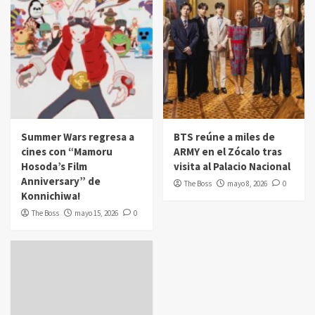
Summer Wars regresa a
BTS reúne a miles de
cines con “Mamoru
ARMY en el Zócalo tras
Hosoda’s Film
visita al Palacio Nacional
Anniversary” de
The Boss
mayo 8, 2026
0
Konnichiwa!
The Boss
mayo 15, 2026
0