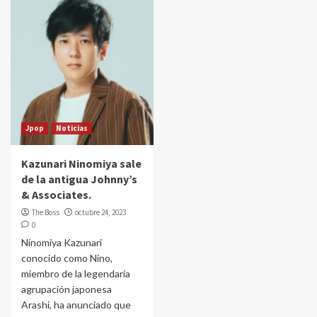
Jpop
Noticias
Kazunari Ninomiya sale
de la antigua Johnny’s
& Associates.
The Boss
octubre 24, 2023
0
Ninomiya Kazunari
conocido como Nino,
miembro de la legendaria
agrupación japonesa
Arashi, ha anunciado que