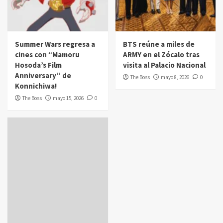
Summer Wars regresa a
BTS reúne a miles de
cines con “Mamoru
ARMY en el Zócalo tras
Hosoda’s Film
visita al Palacio Nacional
Anniversary” de
The Boss
mayo 8, 2026
0
Konnichiwa!
The Boss
mayo 15, 2026
0