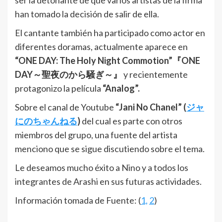
ser la detonante de que varios artistas de la firma
han tomado la decisión de salir de ella.
El cantante también ha participado como actor en
diferentes doramas, actualmente aparece en
“ONE DAY: The Holy Night Commotion”『ONE
DAY～聖夜のから騒ぎ～』
y recientemente
protagonizo la película
“Analog”.
Sobre el canal de Youtube
“Jani No Chanel” (
ジャ
にのちゃんねる
)
del cual es parte con otros
miembros del grupo, una fuente del artista
menciono que se sigue discutiendo sobre el tema.
Le deseamos mucho éxito a Nino y a todos los
integrantes de Arashi en sus futuras actividades.
Información tomada de Fuente: (
1,
2
)