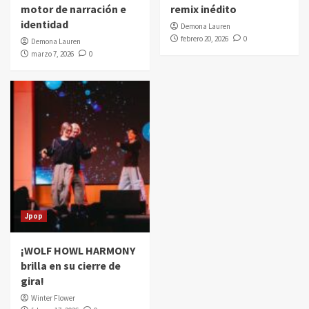
motor de narración e
remix inédito
identidad
Demona Lauren
febrero 20, 2026
0
Demona Lauren
marzo 7, 2026
0
Jpop
¡WOLF HOWL HARMONY
brilla en su cierre de
gira!
Winter Flower