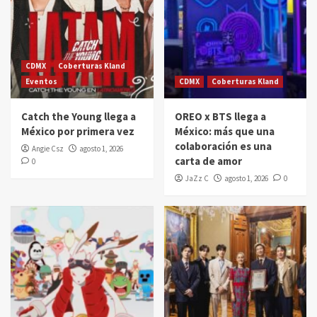
CDMX
Coberturas Kland
Eventos
CDMX
Coberturas Kland
Catch the Young llega a
OREO x BTS llega a
México por primera vez
México: más que una
colaboración es una
Angie Csz
agosto 1, 2026
carta de amor
0
JaZz C
agosto 1, 2026
0