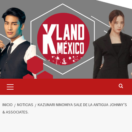
Saltar
al
contenido
Menú
primario
INICIO
NOTICIAS
KAZUNARI NINOMIYA SALE DE LA ANTIGUA JOHNNY’S
& ASSOCIATES.