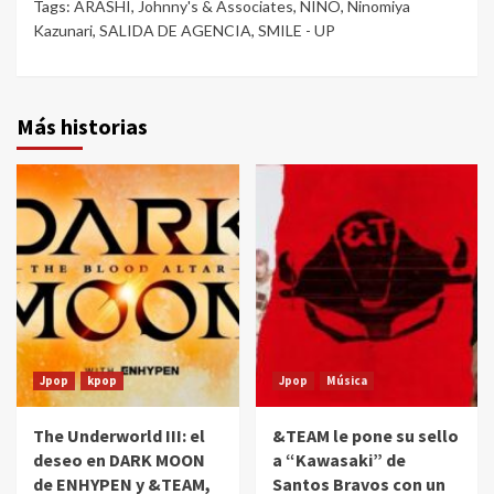
Tags:
ARASHI
,
Johnny's & Associates
,
NINO
,
Ninomiya
Kazunari
,
SALIDA DE AGENCIA
,
SMILE - UP
Más historias
Jpop
kpop
Jpop
Música
The Underworld III: el
&TEAM le pone su sello
deseo en DARK MOON
a “Kawasaki” de
de ENHYPEN y &TEAM,
Santos Bravos con un