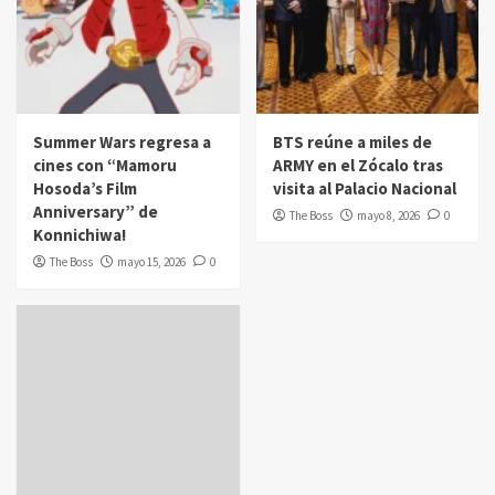
Summer Wars regresa a
BTS reúne a miles de
cines con “Mamoru
ARMY en el Zócalo tras
Hosoda’s Film
visita al Palacio Nacional
Anniversary” de
The Boss
mayo 8, 2026
0
Konnichiwa!
The Boss
mayo 15, 2026
0