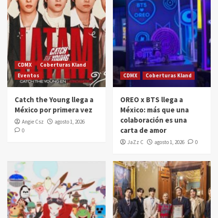
CDMX
Coberturas Kland
Eventos
CDMX
Coberturas Kland
Catch the Young llega a
OREO x BTS llega a
México por primera vez
México: más que una
colaboración es una
Angie Csz
agosto 1, 2026
carta de amor
0
JaZz C
agosto 1, 2026
0