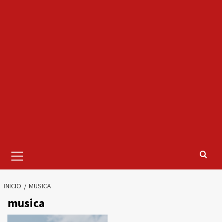
Menú
primario
INICIO
MUSICA
musica