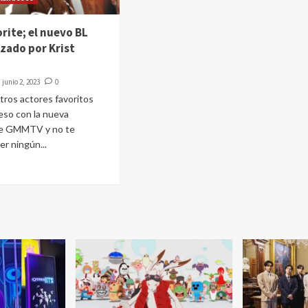
rite; el nuevo BL
zado por Krist
junio 2, 2023
0
ros actores favoritos
eso con la nueva
de GMMTV y no te
r ningún...