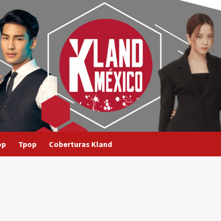
op
Tpop
Coberturas Kland