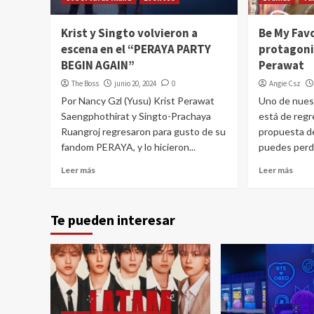
Krist y Singto volvieron a
Be My Favo
escena en el “PERAYA PARTY
protagoni
BEGIN AGAIN”
Perawat
The Boss
junio 20, 2024
0
Angie Csz
Por Nancy Gzl (Yusu) Krist Perawat
Uno de nuest
Saengphothirat y Singto-Prachaya
está de regr
Ruangroj regresaron para gusto de su
propuesta 
fandom PERAYA, y lo hicieron...
puedes perde
Leer más
Leer más
Te pueden interesar