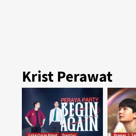
Krist Perawat
Coberturas Kland
Eventos
Dramas
Ta