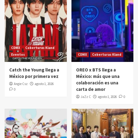
CDMX
Coberturas Kland
Eventos
CDMX
Coberturas Kland
Catch the Young llega a
OREO x BTS llega a
México por primera vez
México: más que una
colaboración es una
Angie Csz
agosto 1, 2026
carta de amor
0
JaZz C
agosto 1, 2026
0