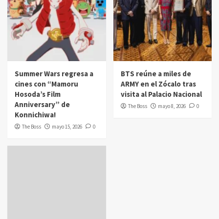
Summer Wars regresa a
BTS reúne a miles de
cines con “Mamoru
ARMY en el Zócalo tras
Hosoda’s Film
visita al Palacio Nacional
Anniversary” de
The Boss
mayo 8, 2026
0
Konnichiwa!
The Boss
mayo 15, 2026
0