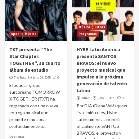
Música
Otros
kpop
Música
Programas
TXT presenta “The
HYBE Latin America
Star Chapter:
presenta SANTOS
TOGETHER”, su cuarto
BRAVOS: el nuevo
álbum de estudio
proyecto musical que
impulsa a la próxima
The Boss
julio 24, 2025
0
generación de talento
El popular grupo
latino
surcoreano TOMORROW
admin
julio 10, 2025
0
X TOGETHER (TXT) ha
regresado con una nueva
Por DIA (Diana Velázquez)
entrega musical que
Este miércoles, Hybe
promete emocionar
Latinoamerica anunció
profundamente a...
oficialmente SANTOS
BRAVOS, el proyecto y
Leer más