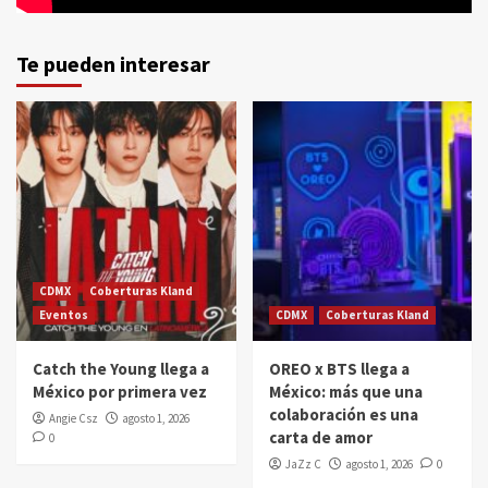
Te pueden interesar
CDMX
Coberturas Kland
Eventos
CDMX
Coberturas Kland
Catch the Young llega a
OREO x BTS llega a
México por primera vez
México: más que una
colaboración es una
Angie Csz
agosto 1, 2026
carta de amor
0
JaZz C
agosto 1, 2026
0