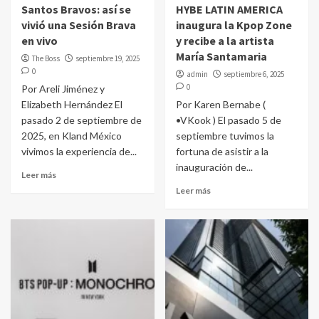
Santos Bravos: así se
HYBE LATIN AMERICA
vivió una Sesión Brava
inaugura la Kpop Zone
en vivo
y recibe a la artista
María Santamaria
The Boss
septiembre 19, 2025
0
admin
septiembre 6, 2025
0
Por Areli Jiménez y
Elizabeth Hernández El
Por Karen Bernabe (
pasado 2 de septiembre de
•VKook ) El pasado 5 de
2025, en Kland México
septiembre tuvimos la
vivimos la experiencia de...
fortuna de asistir a la
inauguración de...
Leer más
Leer más