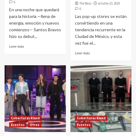
0
The Boss
octubre 23, 2025
0
En una noche que quedará
para la historia —llena de
Las pop-up stores se están
energía, emoción y nuevos
convirtiendo en una
comienzos— Santos Bravos
tendencia recurrente en la
hizo su debut...
Ciudad de México, y esta
vez fue el...
Leer más
Leer más
Coberturas Kland
Coberturas Kland
Eventos
Otros
Eventos