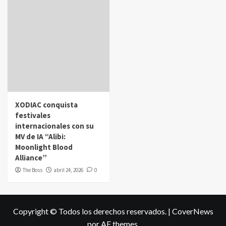
XODIAC conquista
festivales
internacionales con su
MV de IA “Alibi:
Moonlight Blood
Alliance”
The Boss
abril 24, 2026
0
Copyright © Todos los derechos reservados.
|
CoverNews
por AF themes.