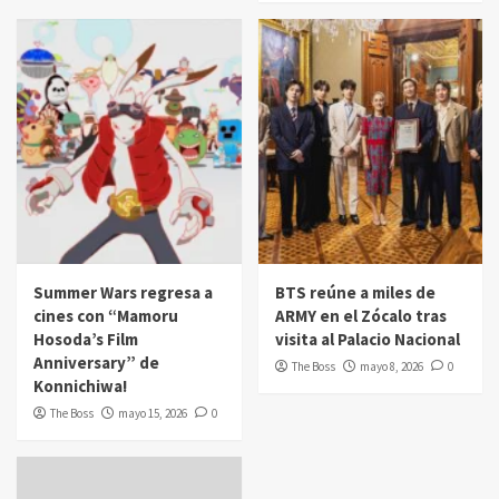
Summer Wars regresa a
BTS reúne a miles de
cines con “Mamoru
ARMY en el Zócalo tras
Hosoda’s Film
visita al Palacio Nacional
Anniversary” de
The Boss
mayo 8, 2026
0
Konnichiwa!
The Boss
mayo 15, 2026
0