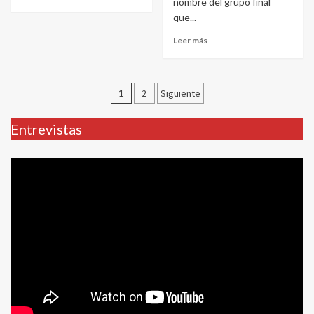
nombre del grupo final
que...
Leer más
Paginación
1
2
Siguiente
de
Entrevistas
entradas