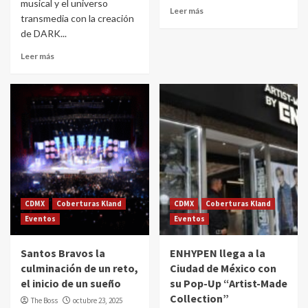
musical y el universo
Leer más
transmedia con la creación
de DARK...
Leer más
CDMX
Coberturas Kland
CDMX
Coberturas Kland
Eventos
Eventos
Santos Bravos la
ENHYPEN llega a la
culminación de un reto,
Ciudad de México con
el inicio de un sueño
su Pop-Up “Artist-Made
Collection”
The Boss
octubre 23, 2025