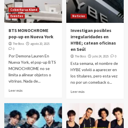
Coberturas Kland
Eventos
Noticias
BTS MONOCHROME
Investigan posibles
pop-up en Nueva York
irregularidades en
HYBE; catean oficinas
The Boss
agosto 20, 2025
en Seúl
0
Por Demona Lauren En
The Boss
julio 24, 2025
0
Nueva York, el pop-up BTS
Esta semana, el nombre de
MONOCHROME no se
HYBE volvió a aparecer en
limita a alinear objetos o
los titulares, pero esta vez
vitrinas. Nada de...
no por un comeback o...
Leer más
Leer más