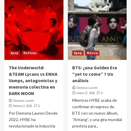
kpop
Noticias
kpop
Música
The Underworld:
BTS: ¿una Golden Era
&TEAM Lycans vs ENHA
“yet to come” ? Un
Vamps, antagonistas y
análisis
memoria colectiva en
Demona Lauren
DARK MOON
enero 27, 2026
0
Mientras HYBE acaba de
Demona Lauren
febrero 2, 2026
0
confirmar el regreso de
Por Demona Lauren Desde
BTS con un nuevo álbum,
2022, HYBE ha
“Arirang”, y una gira mundial
revolucionado la industria
prevista para...