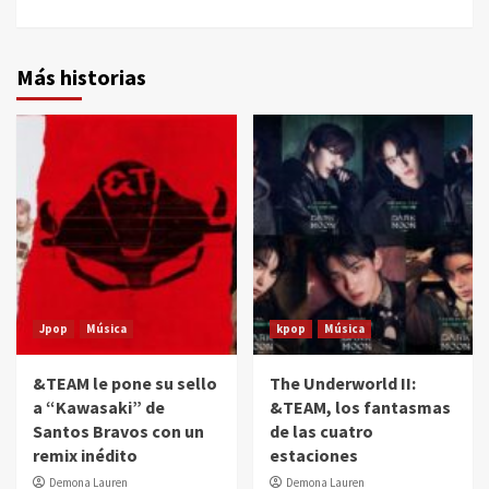
Más historias
Jpop
Música
kpop
Música
&TEAM le pone su sello
The Underworld II:
a “Kawasaki” de
&TEAM, los fantasmas
Santos Bravos con un
de las cuatro
remix inédito
estaciones
Demona Lauren
Demona Lauren