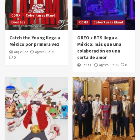
CDMX
Coberturas Kland
Eventos
CDMX
Coberturas Kland
Catch the Young llega a
OREO x BTS llega a
México por primera vez
México: más que una
colaboración es una
Angie Csz
agosto 1, 2026
carta de amor
0
JaZz C
agosto 1, 2026
0