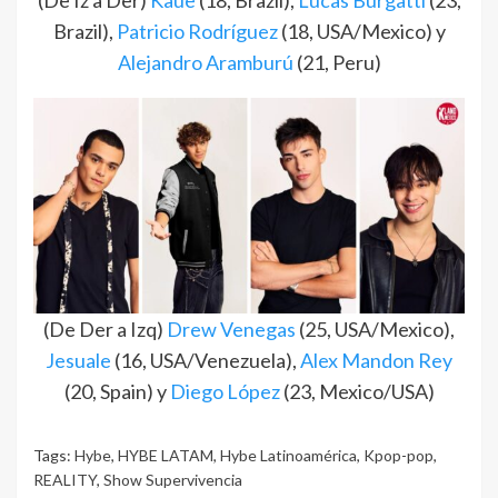
(De Iz a Der)
Kauê
(18, Brazil),
Lucas Burgatti
(23,
Brazil),
Patricio Rodríguez
(18, USA/Mexico) y
Alejandro Aramburú
(21, Peru)
(De Der a Izq)
Drew Venegas
(25, USA/Mexico),
Jesuale
(16, USA/Venezuela),
Alex Mandon Rey
(20, Spain) y
Diego López
(23, Mexico/USA)
Tags:
Hybe
,
HYBE LATAM
,
Hybe Latinoamérica
,
Kpop-pop
,
REALITY
,
Show Supervivencia