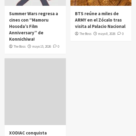
Summer Wars regresa a
BTS reúne a miles de
cines con “Mamoru
ARMY en el Zócalo tras
Hosoda’s Film
visita al Palacio Nacional
Anniversary” de
The Boss
mayo 8, 2026
0
Konnichiwa!
The Boss
mayo 15, 2026
0
XODIAC conquista