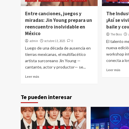
Entre canciones, juegos y
The Indust
miradas: Jin Young prepara un
¡Así se vi
reencuentro inolvidable en
baile y co
México
The Boss
admin
octubre 13, 2025
0
El talento m
nueva edició
Luego de una década de ausencia en
workshop in
tierras mexicanas, el multifacético
conecta a los
artista surcoreano Jin Young —
cantante, actor y productor— se...
Leer más
Leer más
Te pueden interesar