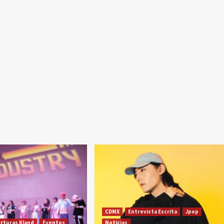
CDMX
Entrevista Escrita
Jpop
rturas Kland
Eventos
Noticias