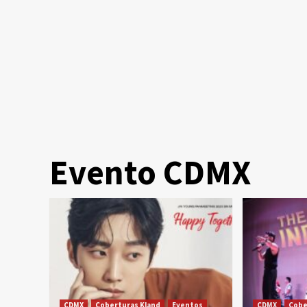
Evento CDMX
CDMX
Coberturas Kland
Eventos
CDMX
Cobe