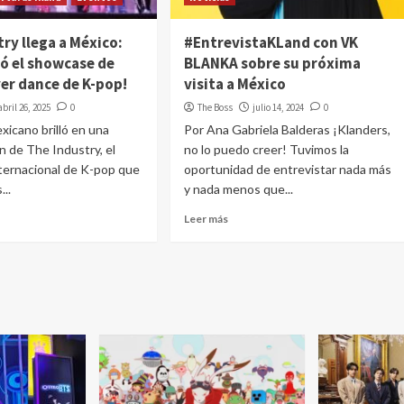
ry llega a México:
#EntrevistaKLand con VK
vió el showcase de
BLANKA sobre su próxima
ver dance de K-pop!
visita a México
abril 26, 2025
0
The Boss
julio 14, 2024
0
exicano brilló en una
Por Ana Gabriela Balderas ¡Klanders,
n de The Industry, el
no lo puedo creer! Tuvimos la
ternacional de K-pop que
oportunidad de entrevistar nada más
...
y nada menos que...
Leer más