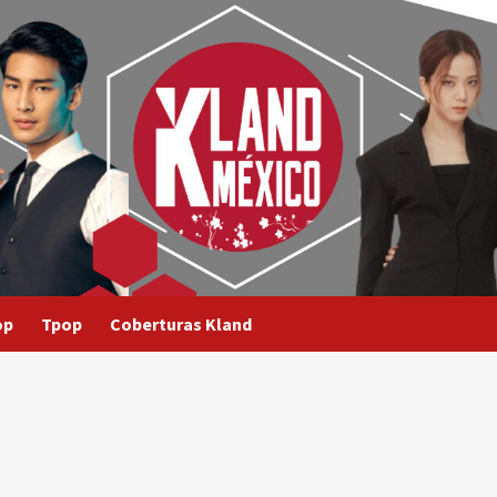
op
Tpop
Coberturas Kland