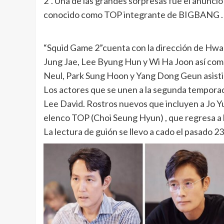
2”. Una de las grandes sorpresas fue el anunci
conocido como TOP integrante de BIGBANG .
“Squid Game 2”cuenta con la dirección de Hwa
Jung Jae, Lee Byung Hun y Wi Ha Joon así como
Neul, Park Sung Hoon y Yang Dong Geun asistier
Los actores que se unen a la segunda temporad
Lee David. Rostros nuevos que incluyen a Jo Yu
elenco TOP (Choi Seung Hyun) , que regresa a la
La lectura de guión se llevo a cado el pasado 23