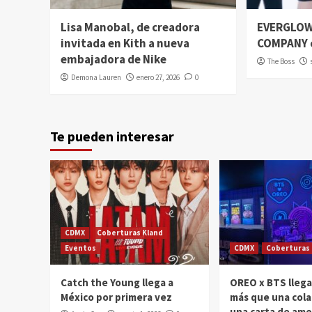
Lisa Manobal, de creadora
EVERGLOW
invitada en Kith a nueva
COMPANY 
embajadora de Nike
The Boss
Demona Lauren
enero 27, 2026
0
Te pueden interesar
CDMX
Coberturas Kland
Eventos
CDMX
Coberturas 
Catch the Young llega a
OREO x BTS llega
México por primera vez
más que una cola
una carta de amo