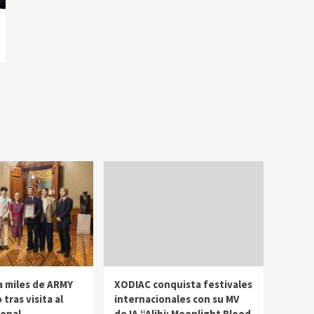
a miles de ARMY
XODIAC conquista festivales
 tras visita al
internacionales con su MV
ional
de IA “Alibi: Moonlight Blood