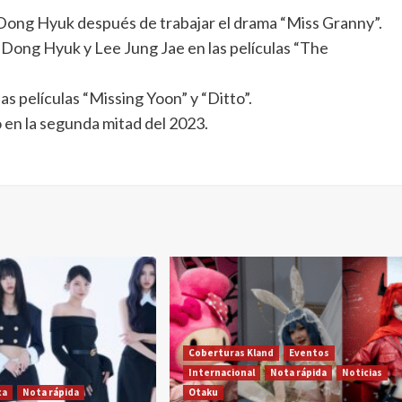
Dong Hyuk después de trabajar el drama “Miss Granny”.
 Dong Hyuk y Lee Jung Jae en las películas “The
s películas “Missing Yoon” y “Ditto”.
 en la segunda mitad del 2023.
Coberturas Kland
Eventos
Internacional
Nota rápida
Noticias
ca
Nota rápida
Otaku