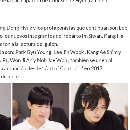
o de la participación de Choi Seung Hyun,tambien
ng Dong Hyuk y los protagonistas que continúan son Lee
 los nuevos integrantes del reparto Im Siwan, Kang Ha
on a la lectura del guión.
a son: Park Gyu Young, Lee Jin Wook , Kang Ae Shim y
 Ri , Won Ji An y Noh Jae Won , también se unen al
 actuación desde ‘ Out of Control’ . ‘ en 2017.
 de junio.