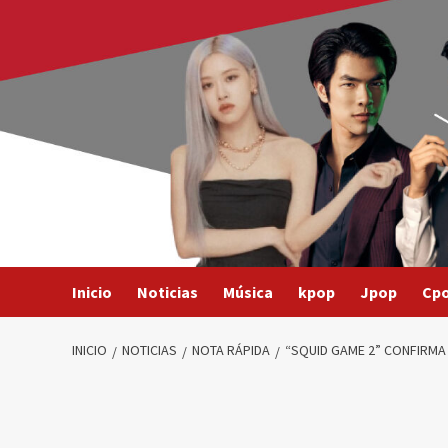
Saltar
al
contenido
Inicio
Noticias
Música
kpop
Jpop
Cp
INICIO
NOTICIAS
NOTA RÁPIDA
“SQUID GAME 2” CONFIRMA