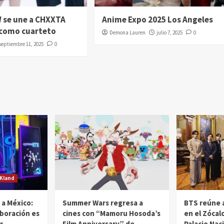
 se une a CHXXTA
Anime Expo 2025 Los Angeles
como cuarteto
Demona Lauren
julio 7, 2025
0
septiembre 11, 2025
0
Kland
 a México:
Summer Wars regresa a
BTS reúne 
boración es
cines con “Mamoru Hosoda’s
en el Zócalo
r
Film Anniversary” de
Palacio Nac