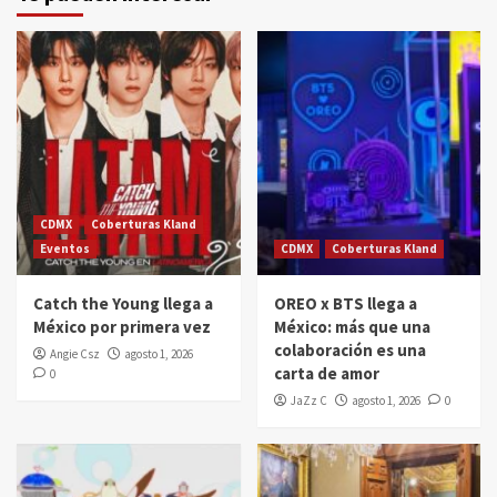
CDMX
Coberturas Kland
Eventos
CDMX
Coberturas Kland
Catch the Young llega a
OREO x BTS llega a
México por primera vez
México: más que una
colaboración es una
Angie Csz
agosto 1, 2026
carta de amor
0
JaZz C
agosto 1, 2026
0