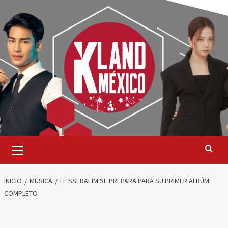
Saltar
al
contenido
Menú
primario
INICIO
MÚSICA
LE SSERAFIM SE PREPARA PARA SU PRIMER ALBÚM
COMPLETO