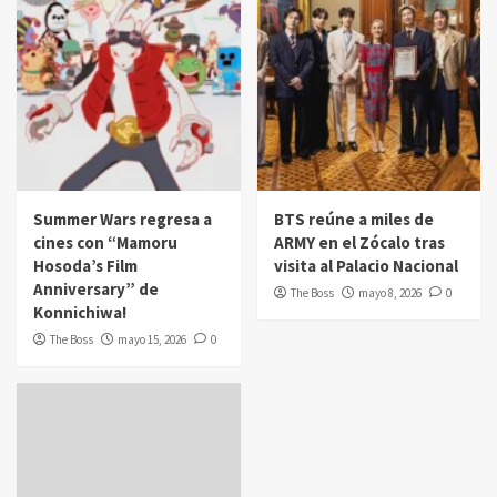
Summer Wars regresa a
BTS reúne a miles de
cines con “Mamoru
ARMY en el Zócalo tras
Hosoda’s Film
visita al Palacio Nacional
Anniversary” de
The Boss
mayo 8, 2026
0
Konnichiwa!
The Boss
mayo 15, 2026
0