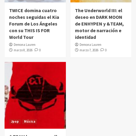
TWICE domina cuatro
The Underworld III: el
noches seguidas el Kia
deseo en DARK MOON
Forum de Los Ángeles
de ENHYPEN y &TEAM,
con su THIS IS FOR
motor de narración e
World Tour
identidad
Demona Lauren
Demona Lauren
marzo 8, 2026
0
marzo 7, 2026
0
Jpop
Música