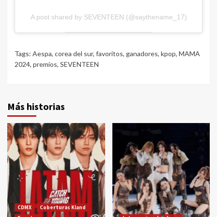
A post shared by SEVENTEEN (@saythename_17)
Tags:
Aespa
,
corea del sur
,
favoritos
,
ganadores
,
kpop
,
MAMA
2024
,
premios
,
SEVENTEEN
Más historias
CDMX
Coberturas Kland