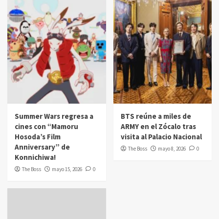
Summer Wars regresa a
BTS reúne a miles de
cines con “Mamoru
ARMY en el Zócalo tras
Hosoda’s Film
visita al Palacio Nacional
Anniversary” de
The Boss
mayo 8, 2026
0
Konnichiwa!
The Boss
mayo 15, 2026
0