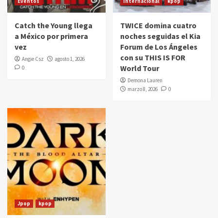
Eventos
Internacional
kpop
Catch the Young llega
TWICE domina cuatro
a México por primera
noches seguidas el Kia
vez
Forum de Los Ángeles
con su THIS IS FOR
Angie Csz
agosto 1, 2026
World Tour
0
Demona Lauren
marzo 8, 2026
0
Jpop
kpop