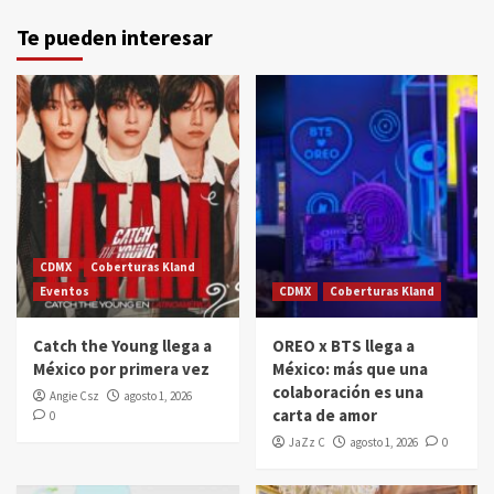
Te pueden interesar
CDMX
Coberturas Kland
Eventos
CDMX
Coberturas Kland
Catch the Young llega a
OREO x BTS llega a
México por primera vez
México: más que una
colaboración es una
Angie Csz
agosto 1, 2026
carta de amor
0
JaZz C
agosto 1, 2026
0