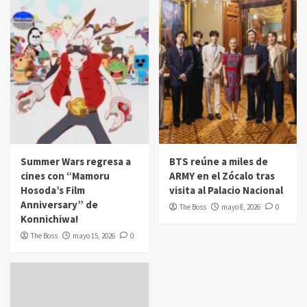
Summer Wars regresa a
BTS reúne a miles de
cines con “Mamoru
ARMY en el Zócalo tras
Hosoda’s Film
visita al Palacio Nacional
Anniversary” de
The Boss
mayo 8, 2026
0
Konnichiwa!
The Boss
mayo 15, 2026
0