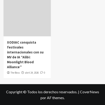
XODIAC conquista
festivales
internacionales con su
MV de IA “Alibi:
Moonlight Blood
Alliance”
The Boss
abril 24, 2026
0
Copyright © Todos los derechos reservados.
|
CoverNews
por AF themes.