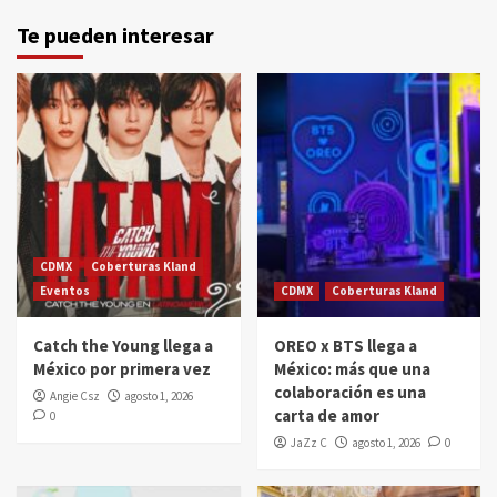
Te pueden interesar
CDMX
Coberturas Kland
Eventos
CDMX
Coberturas Kland
Catch the Young llega a
OREO x BTS llega a
México por primera vez
México: más que una
colaboración es una
Angie Csz
agosto 1, 2026
carta de amor
0
JaZz C
agosto 1, 2026
0