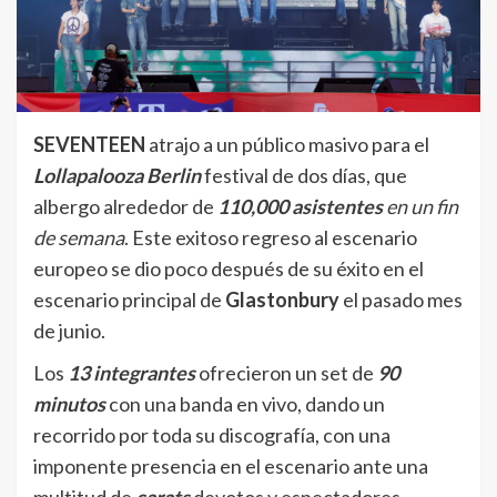
SEVENTEEN
atrajo a un público masivo para el
Lollapalooza Berlin
festival de dos días, que
albergo alrededor de
110,000 asistentes
en un fin
de semana
. Este exitoso regreso al escenario
europeo se dio poco después de su éxito en el
escenario principal de
Glastonbury
el pasado mes
de junio.
Los
13 integrantes
ofrecieron un set de
90
minutos
con una banda en vivo, dando un
recorrido por toda su discografía, con una
imponente presencia en el escenario ante una
multitud de
carats
devotos y espectadores