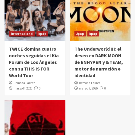
Internacional
kpop
Jpop
kpop
TWICE domina cuatro
The Underworld III: el
noches seguidas el Kia
deseo en DARK MOON
Forum de Los Ángeles
de ENHYPEN y &TEAM,
con su THIS IS FOR
motor de narración e
World Tour
identidad
Demona Lauren
Demona Lauren
marzo 8, 2026
0
marzo 7, 2026
0