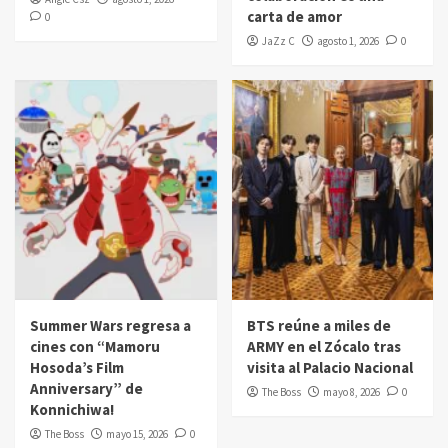
carta de amor
0
JaZz C
agosto 1, 2026
0
Summer Wars regresa a
BTS reúne a miles de
cines con “Mamoru
ARMY en el Zócalo tras
Hosoda’s Film
visita al Palacio Nacional
Anniversary” de
The Boss
mayo 8, 2026
0
Konnichiwa!
The Boss
mayo 15, 2026
0