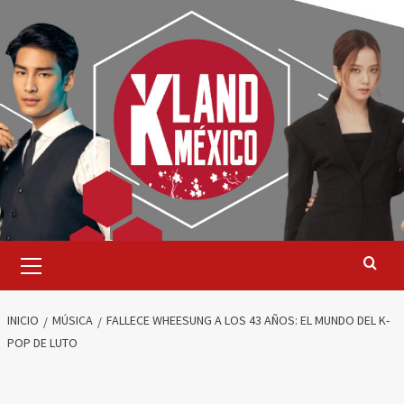
Saltar
al
contenido
Menú
primario
INICIO
MÚSICA
FALLECE WHEESUNG A LOS 43 AÑOS: EL MUNDO DEL K-
POP DE LUTO