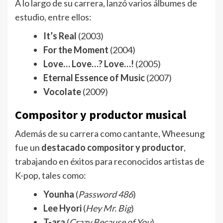
A lo largo de su carrera, lanzó varios álbumes de
estudio, entre ellos:
It’s Real
(2003)
For the Moment
(2004)
Love… Love…? Love…!
(2005)
Eternal Essence of Music
(2007)
Vocolate
(2009)
Compositor y productor musical
Además de su carrera como cantante, Wheesung
fue un
destacado compositor y productor
,
trabajando en éxitos para reconocidos artistas de
K-pop, tales como:
Younha
(
Password 486
)
Lee Hyori
(
Hey Mr. Big
)
T-ara
(
Crazy Because of You
)