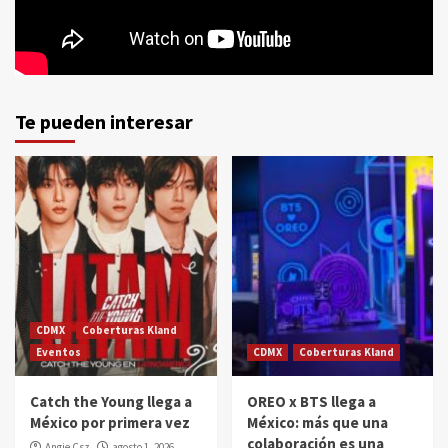
Te pueden interesar
CDMX
Coberturas Kland
Eventos
CDMX
Coberturas Kland
Catch the Young llega a
OREO x BTS llega a
México por primera vez
México: más que una
colaboración es una
Angie Csz
agosto 1, 2026