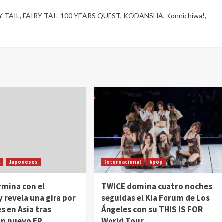
Y TAIL
,
FAIRY TAIL 100 YEARS QUEST
,
KODANSHA
,
Konnichiwa!
,
l
Japoneses
Internacional
kpop
mina con el
TWICE domina cuatro noches
 revela una gira por
seguidas el Kia Forum de Los
s en Asia tras
Ángeles con su THIS IS FOR
un nuevo EP
World Tour