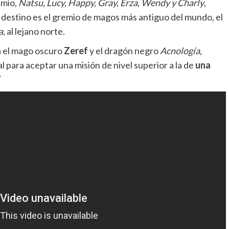
emio,
Natsu, Lucy, Happy, Gray, Erza, Wendy y Charly
,
 destino es el gremio de magos más antiguo del mundo, el
a,
al lejano norte.
a el mago oscuro
Zeref
y el dragón negro
Acnología,
 para aceptar una misión de nivel superior a la de
una
”