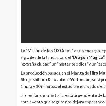
La
“Misión de los 100 Años”
es un encargo leg
siglo desde la fundación del
“Dragón Mágico”.
“extraña ciudad” un “misterioso dios” y un “es
La producción basada en el Manga de
Hiro Ma
Shinji Ishihara & Toshinori Watanabe
, será p
1 hora y 10 minutos, el estudio encargado de la r
Si eres fan de la historia, estate pendiente de 
este evento que seguro nos dejara esperando 