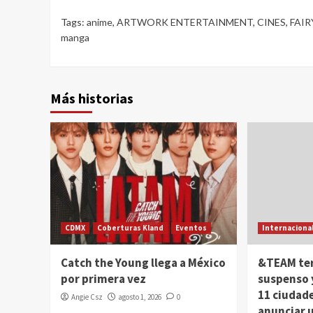
Tags:
anime
,
ARTWORK ENTERTAINMENT
,
CINES
,
FAIR
manga
Más historias
CDMX
Coberturas Kland
Eventos
Internaciona
Catch the Young llega a México
&TEAM ter
por primera vez
suspenso y
11 ciudade
Angie Csz
agosto 1, 2026
0
anunciar 