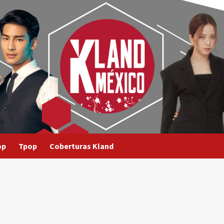
op
Tpop
Coberturas Kland