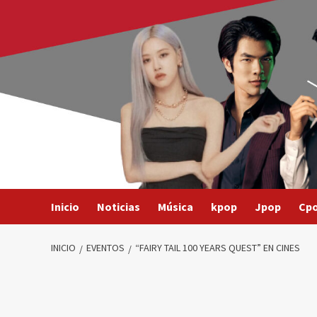
Saltar
al
contenido
Inicio
Noticias
Música
kpop
Jpop
Cp
INICIO
EVENTOS
“FAIRY TAIL 100 YEARS QUEST” EN CINES