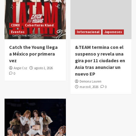
CDMX
Coberturas Kland
Eventos
Internacional
Japoneses
Catch the Young llega
&TEAM termina con el
a México por primera
suspenso y revela una
vez
gira por 11 ciudades en
Asia tras anunciar un
Angie Csz
agosto 1, 2026
nuevo EP
0
Demona Lauren
marzo 8, 2026
0