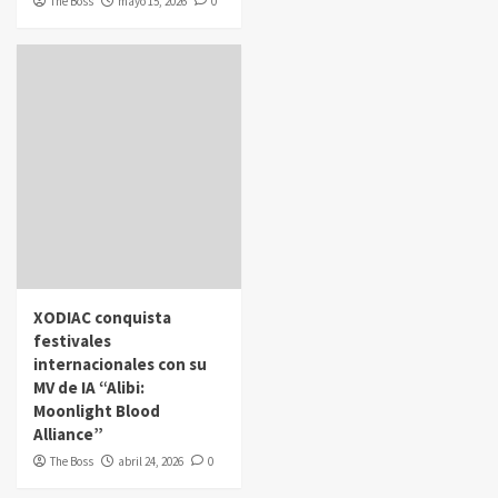
The Boss
mayo 15, 2026
0
XODIAC conquista
festivales
internacionales con su
MV de IA “Alibi:
Moonlight Blood
Alliance”
The Boss
abril 24, 2026
0