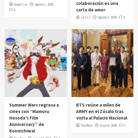
colaboración es una
Angie Csz
agosto 1, 2026
carta de amor
0
JaZz C
agosto 1, 2026
0
Summer Wars regresa a
BTS reúne a miles de
cines con “Mamoru
ARMY en el Zócalo tras
Hosoda’s Film
visita al Palacio Nacional
Anniversary” de
The Boss
mayo 8, 2026
0
Konnichiwa!