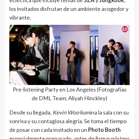
ecléctica que incluye temas de
SZA
y
Jungkook
,
los invitados disfrutan de un ambiente acogedor y
vibrante.
Pre-listening Party en Los Angeles (Fotografías
de DML Team; Aliyah Hinckley)
Desde su llegada,
Kevin Woo
ilumina la sala con su
sonrisa y su contagiosa alegría. Se toma el tiempo
de posar con cada invitado en un
Photo Booth
especialmente preparado, antes de firmar pósters